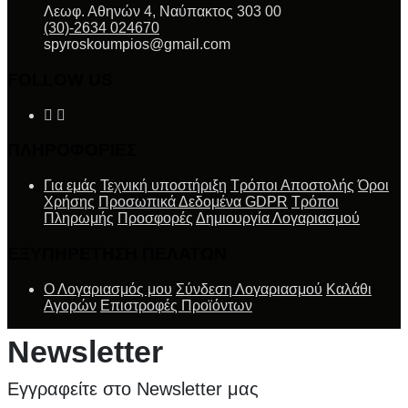
Λεωφ. Αθηνών 4, Ναύπακτος 303 00
(30)-2634 024670
spyroskoumpios@gmail.com
FOLLOW US
ΠΛΗΡΟΦΟΡΙΕΣ
Για εμάς
Τεχνική υποστήριξη
Τρόποι Αποστολής
Όροι
Χρήσης
Προσωπικά Δεδομένα GDPR
Τρόποι
Πληρωμής
Προσφορές
Δημιουργία Λογαριασμού
ΕΞΥΠΗΡΕΤΗΣΗ ΠΕΛΑΤΩΝ
Ο Λογαριασμός μου
Σύνδεση Λογαριασμού
Καλάθι
Αγορών
Επιστροφές Προϊόντων
Newsletter
Εγγραφείτε στο Newsletter μας