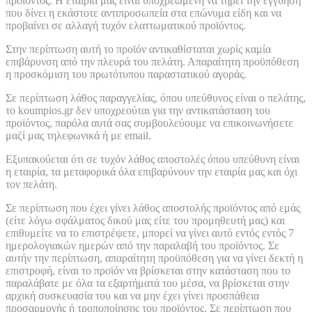
προϊόντος. Η εταιρία μας είναι υποχρεωμένη να τηρεί την εγγύηση
που δίνει η εκάστοτε αντιπροσωπεία στα επώνυμα είδη και να
προβαίνει σε αλλαγή τυχόν ελαττωματικού προϊόντος.
Στην περίπτωση αυτή το προϊόν αντικαθίσταται χωρίς καμία
επιβάρυνση από την πλευρά του πελάτη. Απαραίτητη προϋπόθεση
η προσκόμιση του πρωτότυπου παραστατικού αγοράς.
Σε περίπτωση λάθος παραγγελίας, όπου υπεύθυνος είναι ο πελάτης,
το koumpios.gr δεν υποχρεούται για την αντικατάσταση του
προϊόντος, παρόλα αυτά σας συμβουλεύουμε να επικοινωνήσετε
μαζί μας τηλεφωνικά ή με email.
Εξυπακούεται ότι σε τυχόν λάθος αποστολές όπου υπεύθυνη είναι
η εταιρία, τα μεταφορικά όλα επιβαρύνουν την εταιρία μας και όχι
τον πελάτη.
Σε περίπτωση που έχει γίνει λάθος αποστολής προϊόντος από εμάς
(είτε λόγω σφάλματος δικού μας είτε του προμηθευτή μας) και
επιθυμείτε να το επιστρέψετε, μπορεί να γίνει αυτό εντός εντός 7
ημερολογιακών ημερών από την παραλαβή του προϊόντος. Σε
αυτήν την περίπτωση, απαραίτητη προϋπόθεση για να γίνει δεκτή η
επιστροφή, είναι το προϊόν να βρίσκεται στην κατάσταση που το
παραλάβατε με όλα τα εξαρτήματά του μέσα, να βρίσκεται στην
αρχική συσκευασία του και να μην έχει γίνει προσπάθεια
προσαρμογής ή τροποποίησης του προϊόντος. Σε περίπτωση που