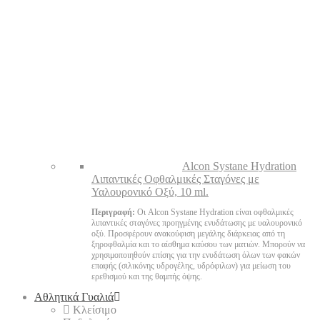
Alcon Systane Hydration
Λιπαντικές Οφθαλμικές Σταγόνες με
Υαλουρονικό Οξύ, 10 ml.
Περιγραφή:
Οι Alcon Systane Hydration είναι οφθαλμικές
λιπαντικές σταγόνες προηγμένης ενυδάτωσης με υαλουρονικό
οξύ. Προσφέρουν ανακούφιση μεγάλης διάρκειας από τη
ξηροφθαλμία και το αίσθημα καύσου των ματιών. Μπορούν να
χρησιμοποιηθούν επίσης για την ενυδάτωση όλων των φακών
επαφής (σιλικόνης υδρογέλης, υδρόφιλων) για μείωση του
ερεθισμού και της θαμπής όψης.
Αθλητικά Γυαλιά
Κλείσιμο