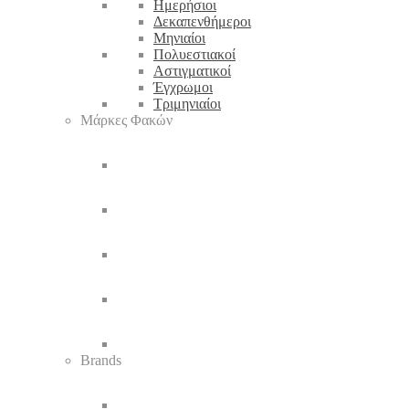
Ημερήσιοι
Δεκαπενθήμεροι
Μηνιαίοι
Πολυεστιακοί
Αστιγματικοί
Έγχρωμοι
Τριμηνιαίοι
Μάρκες Φακών
Brands