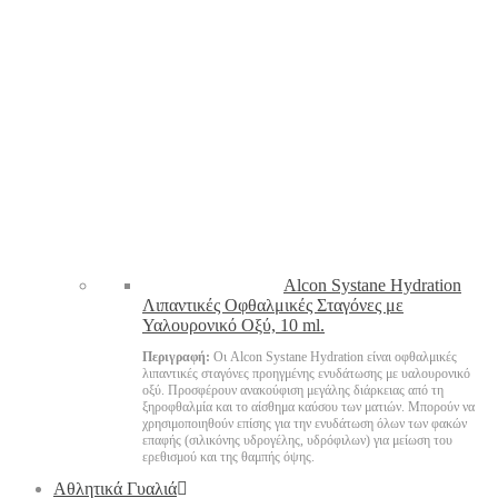
Alcon Systane Hydration
Λιπαντικές Οφθαλμικές Σταγόνες με
Υαλουρονικό Οξύ, 10 ml.
Περιγραφή:
Οι Alcon Systane Hydration είναι οφθαλμικές
λιπαντικές σταγόνες προηγμένης ενυδάτωσης με υαλουρονικό
οξύ. Προσφέρουν ανακούφιση μεγάλης διάρκειας από τη
ξηροφθαλμία και το αίσθημα καύσου των ματιών. Μπορούν να
χρησιμοποιηθούν επίσης για την ενυδάτωση όλων των φακών
επαφής (σιλικόνης υδρογέλης, υδρόφιλων) για μείωση του
ερεθισμού και της θαμπής όψης.
Αθλητικά Γυαλιά