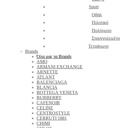
Sport
Οβάλ
Πιλοτικό
Πολύγωνο
Στρογγυλεμένο
Τετράγωνο
Brands
Όλα μας τα Brands
AMQ
ARMANI EXCHANGE
ARNETTE
ATLANT
BALENCIAGA
BLANCIA
BOTTEGA VENETA
BURBERRY
CAFENOIR
CELINE
CENTROSTYLE
CERRUTI 1881
CHIMI