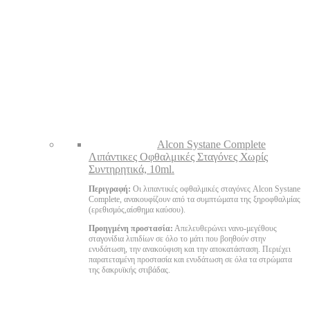
Alcon Systane Complete
Λιπάντικες Οφθαλμικές Σταγόνες Χωρίς
Συντηρητικά, 10ml.
Περιγραφή:
Οι λιπαντικές οφθαλμικές σταγόνες Alcon Systane
Complete, ανακουφίζουν από τα συμπτώματα της ξηροφθαλμίας
(ερεθισμός,αίσθημα καύσου).
Προηγμένη προστασία:
Απελευθερώνει νανο-μεγέθους
σταγονίδια λιπιδίων σε όλο το μάτι που βοηθούν στην
ενυδάτωση, την ανακούφιση και την αποκατάσταση. Περιέχει
παρατεταμένη προστασία και ενυδάτωση σε όλα τα στρώματα
της δακρυϊκής στιβάδας.