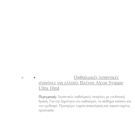
Oφθαλμικές λιπαντικές
σταγόνες για ελλιπές Βλέννο Alcon Systane
Ultra 10ml
Περιγραφή:
Λιπαντικές οφθαλμικές σταγόνες με ενυδατική
δράση. Για την ξηρότητα του οφθαλμού, το αίσθημα καύσου και
τον ερεθισμό. Προσφέρει ταχεία ανακούφιση και παρατεταμένη
προστασία.