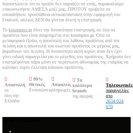
διαπιστώσετε ότι το προϊόν δεν ταιριάζει σε εσάς, παρακαλούμε
επικοινωνήστε ΑΜΕΣΑ μαζί μας, ΠΡΟΤΟΥ προβείτε σε
οποιαδήποτε προσπάθεια αντικαστάσταση στην εφαρμογή του
Γυαλιού, αλλιώς ΔΕΝ θα γίνεται δεκτή η επιστροφή.
Το
koumpios.gr
δίνει την δυνατότητα επιστροφής σε όλα τα
προϊόντα που είναι αναρτημένα στο koumpios.gr. Όλα τα
μεταφορικά έξοδα, η αποστολή του λάθους προϊόντος από τον
πελάτη και η αποστολή του σωστού προϊόντος εκ μέρους μας,
βαραίνουν τον πελάτη. Η δυνατότητα αυτή ισχύει όταν δεν έχει
γίνει ειδική παραγγελία για το μέγεθος του προϊόντος. Χρήματα δεν
επιστρέφονται πάρα μόνο σε περίπτωση αδυναμίας της εταιρίας να
καλύψει τυχόν έλλειψη κάποιου προϊόντος.
99%
Τα
Ασφαλείς
Θετικές
Αποστολή
Τηλεφωνικές
καλύτερα
πληρωμές
Εντυπώσεις
σε
παραγγελίες
brands
όλη την
στο
της αγοράς
Ελλάδα
2634 024
670
ΕΠΙΚΟΙΝΩΝΙΑ