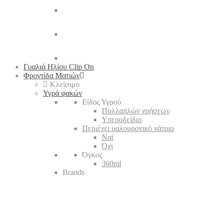
Γυαλιά Ηλίου Clip On
Φροντίδα Ματιών
Κλείσιμο
Υγρά φακών
Είδος Υγρού
Πολλαπλών χρήσεων
Υπεροδείδιο
Περιέχει υαλουρονικό νάτριο
Ναί
Όχι
Όγκος
360ml
Brands