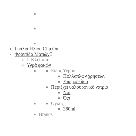
Γυαλιά Ηλίου Clip On
Φροντίδα Ματιών
Κλείσιμο
Υγρά φακών
Είδος Υγρού
Πολλαπλών χρήσεων
Υπεροδείδιο
Περιέχει υαλουρονικό νάτριο
Ναί
Όχι
Όγκος
360ml
Brands