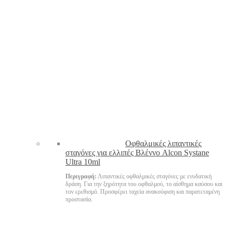
Oφθαλμικές λιπαντικές
σταγόνες για ελλιπές Βλέννο Alcon Systane
Ultra 10ml
Περιγραφή:
Λιπαντικές οφθαλμικές σταγόνες με ενυδατική
δράση. Για την ξηρότητα του οφθαλμού, το αίσθημα καύσου και
τον ερεθισμό. Προσφέρει ταχεία ανακούφιση και παρατεταμένη
προστασία.