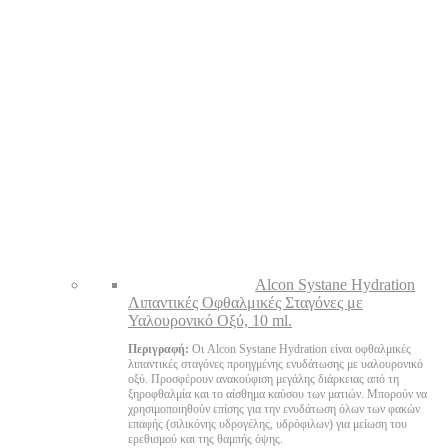
Alcon Systane Hydration
Λιπαντικές Οφθαλμικές Σταγόνες με
Υαλουρονικό Οξύ, 10 ml.
Περιγραφή:
Οι Alcon Systane Hydration είναι οφθαλμικές
λιπαντικές σταγόνες προηγμένης ενυδάτωσης με υαλουρονικό
οξύ. Προσφέρουν ανακούφιση μεγάλης διάρκειας από τη
ξηροφθαλμία και το αίσθημα καύσου των ματιών. Μπορούν να
χρησιμοποιηθούν επίσης για την ενυδάτωση όλων των φακών
επαφής (σιλικόνης υδρογέλης, υδρόφιλων) για μείωση του
ερεθισμού και της θαμπής όψης.