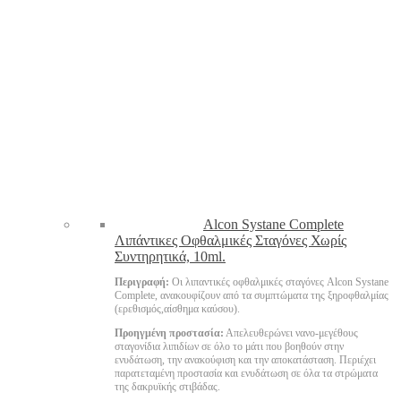
Alcon Systane Complete
Λιπάντικες Οφθαλμικές Σταγόνες Χωρίς
Συντηρητικά, 10ml.
Περιγραφή:
Οι λιπαντικές οφθαλμικές σταγόνες Alcon Systane
Complete, ανακουφίζουν από τα συμπτώματα της ξηροφθαλμίας
(ερεθισμός,αίσθημα καύσου).
Προηγμένη προστασία:
Απελευθερώνει νανο-μεγέθους
σταγονίδια λιπιδίων σε όλο το μάτι που βοηθούν στην
ενυδάτωση, την ανακούφιση και την αποκατάσταση. Περιέχει
παρατεταμένη προστασία και ενυδάτωση σε όλα τα στρώματα
της δακρυϊκής στιβάδας.