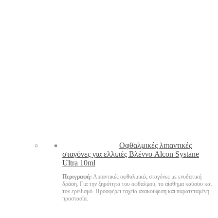
Oφθαλμικές λιπαντικές
σταγόνες για ελλιπές Βλέννο Alcon Systane
Ultra 10ml
Περιγραφή:
Λιπαντικές οφθαλμικές σταγόνες με ενυδατική
δράση. Για την ξηρότητα του οφθαλμού, το αίσθημα καύσου και
τον ερεθισμό. Προσφέρει ταχεία ανακούφιση και παρατεταμένη
προστασία.