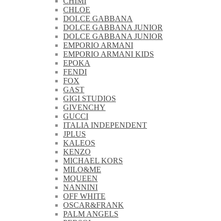
CHIMI
CHLOE
DOLCE GABBANA
DOLCE GABBANA JUNIOR
DOLCE GABBANA JUNIOR
EMPORIO ARMANI
EMPORIO ARMANI KIDS
EPOKA
FENDI
FOX
GAST
GIGI STUDIOS
GIVENCHY
GUCCI
ITALIA INDEPENDENT
JPLUS
KALEOS
KENZO
MICHAEL KORS
MILO&ME
MQUEEN
NANNINI
OFF WHITE
OSCAR&FRANK
PALM ANGELS