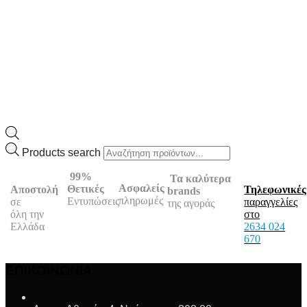
Products search
99%
Τα καλύτερα
Ασφαλείς
Θετικές
Αποστολή
Τηλεφωνικές
brands
πληρωμές
Εντυπώσεις
σε
παραγγελίες
της αγοράς
όλη την
στο
Ελλάδα
2634 024
670
ΕΠΙΚΟΙΝΩΝΙΑ