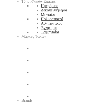
Τύποι Φακών Επαφής
Ημερήσιοι
Δεκαπενθήμεροι
Μηνιαίοι
Πολυεστιακοί
Αστιγματικοί
Έγχρωμοι
Τριμηνιαίοι
Μάρκες Φακών
Brands