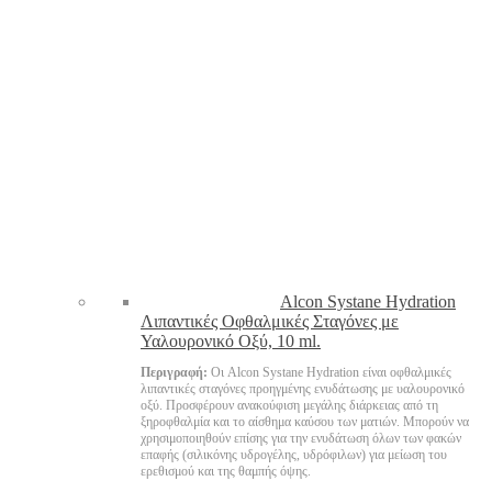
Alcon Systane Hydration
Λιπαντικές Οφθαλμικές Σταγόνες με
Υαλουρονικό Οξύ, 10 ml.
Περιγραφή:
Οι Alcon Systane Hydration είναι οφθαλμικές
λιπαντικές σταγόνες προηγμένης ενυδάτωσης με υαλουρονικό
οξύ. Προσφέρουν ανακούφιση μεγάλης διάρκειας από τη
ξηροφθαλμία και το αίσθημα καύσου των ματιών. Μπορούν να
χρησιμοποιηθούν επίσης για την ενυδάτωση όλων των φακών
επαφής (σιλικόνης υδρογέλης, υδρόφιλων) για μείωση του
ερεθισμού και της θαμπής όψης.