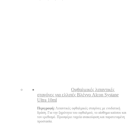
Oφθαλμικές λιπαντικές
σταγόνες για ελλιπές Βλέννο Alcon Systane
Ultra 10ml
Περιγραφή:
Λιπαντικές οφθαλμικές σταγόνες με ενυδατική
δράση. Για την ξηρότητα του οφθαλμού, το αίσθημα καύσου και
τον ερεθισμό. Προσφέρει ταχεία ανακούφιση και παρατεταμένη
προστασία.