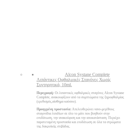
Alcon Systane Complete
Λιπάντικες Οφθαλμικές Σταγόνες Χωρίς
Συντηρητικά, 10ml.
Περιγραφή:
Οι λιπαντικές οφθαλμικές σταγόνες Alcon Systane
Complete, ανακουφίζουν από τα συμπτώματα της ξηροφθαλμίας
(ερεθισμός,αίσθημα καύσου).
Προηγμένη προστασία:
Απελευθερώνει νανο-μεγέθους
σταγονίδια λιπιδίων σε όλο το μάτι που βοηθούν στην
ενυδάτωση, την ανακούφιση και την αποκατάσταση. Περιέχει
παρατεταμένη προστασία και ενυδάτωση σε όλα τα στρώματα
της δακρυϊκής στιβάδας.