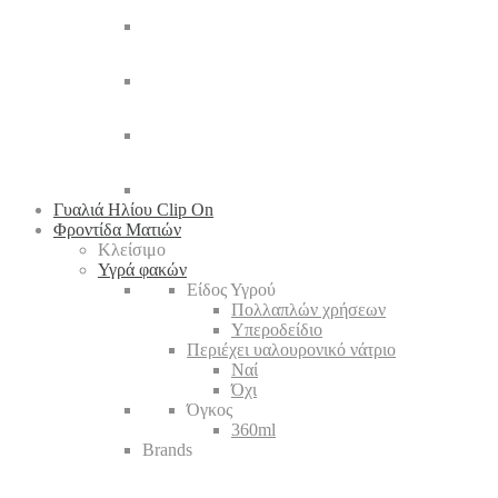
Γυαλιά Ηλίου Clip On
Φροντίδα Ματιών
Κλείσιμο
Υγρά φακών
Είδος Υγρού
Πολλαπλών χρήσεων
Υπεροδείδιο
Περιέχει υαλουρονικό νάτριο
Ναί
Όχι
Όγκος
360ml
Brands