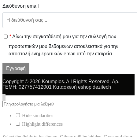
Διεύθυνση email
*
Δίνω την συγκατάθεσή μου για την συλλογή των
προσωπικών μου δεδομένων αποκλειστικά για την
αποστολή ενημερωτικών email από την εταιρεία.
Εγγραφή
Copyright © 2026 Koumpios. All Rights Reserved. Αρ.
ΓΕΜΗ: 027757412001
Κατασκευή eshop
dezitech
Hide similarities
Highlight differences
Select the fields to be shown. Others will be hidden. Drag and drop