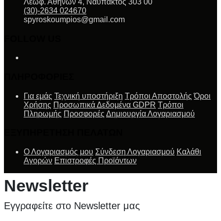
Λεωφ. Αθηνών 4, Ναύπακτος 303 00
(30)-2634 024670
spyroskoumpios@gmail.com
FOLLOW US
ΠΛΗΡΟΦΟΡΙΕΣ
Για εμάς
Τεχνική υποστήριξη
Τρόποι Αποστολής
Όροι
Χρήσης
Προσωπικά Δεδομένα GDPR
Τρόποι
Πληρωμής
Προσφορές
Δημιουργία Λογαριασμού
ΕΞΥΠΗΡΕΤΗΣΗ ΠΕΛΑΤΩΝ
Ο Λογαριασμός μου
Σύνδεση Λογαριασμού
Καλάθι
Αγορών
Επιστροφές Προϊόντων
Newsletter
Εγγραφείτε στο Newsletter μας