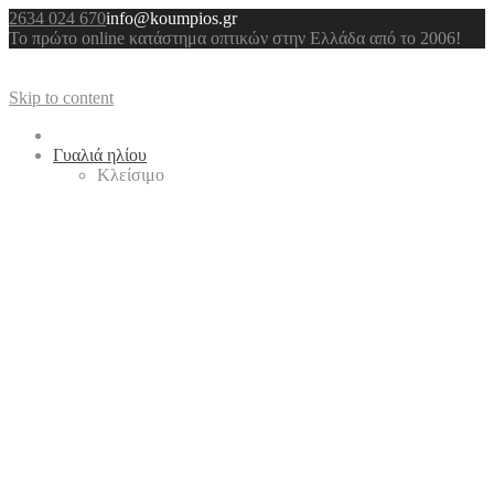
2634 024 670
info@koumpios.gr
Το πρώτο online κατάστημα οπτικών στην Ελλάδα από το 2006!
Skip to content
Γυαλιά ηλίου
Κλείσιμο