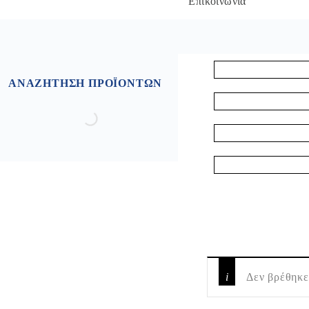
Επικοινωνία
ΑΝΑΖΉΤΗΣΗ ΠΡΟΪΌΝΤΩΝ
Δεν βρέθηκε 