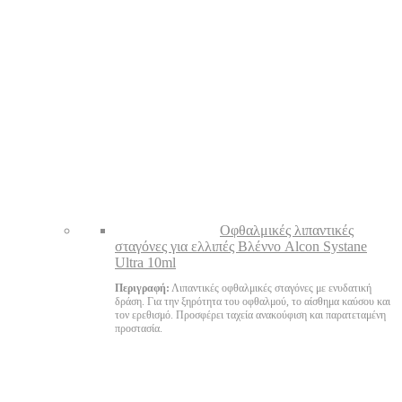
Oφθαλμικές λιπαντικές
σταγόνες για ελλιπές Βλέννο Alcon Systane
Ultra 10ml
Περιγραφή:
Λιπαντικές οφθαλμικές σταγόνες με ενυδατική
δράση. Για την ξηρότητα του οφθαλμού, το αίσθημα καύσου και
τον ερεθισμό. Προσφέρει ταχεία ανακούφιση και παρατεταμένη
προστασία.