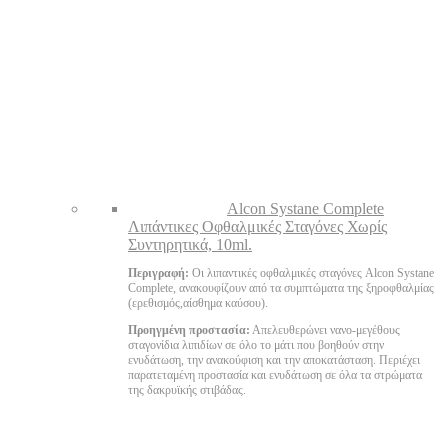
Alcon Systane Complete
Λιπάντικες Οφθαλμικές Σταγόνες Χωρίς
Συντηρητικά, 10ml.
Περιγραφή:
Οι λιπαντικές οφθαλμικές σταγόνες Alcon Systane
Complete, ανακουφίζουν από τα συμπτώματα της ξηροφθαλμίας
(ερεθισμός,αίσθημα καύσου).
Προηγμένη προστασία:
Απελευθερώνει νανο-μεγέθους
σταγονίδια λιπιδίων σε όλο το μάτι που βοηθούν στην
ενυδάτωση, την ανακούφιση και την αποκατάσταση. Περιέχει
παρατεταμένη προστασία και ενυδάτωση σε όλα τα στρώματα
της δακρυϊκής στιβάδας.