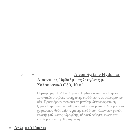
Alcon Systane Hydration
Λιπαντικές Οφθαλμικές Σταγόνες με
Υαλουρονικό Οξύ, 10 ml.
Περιγραφή:
Οι Alcon Systane Hydration είναι οφθαλμικές
λιπαντικές σταγόνες προηγμένης ενυδάτωσης με υαλουρονικό
οξύ. Προσφέρουν ανακούφιση μεγάλης διάρκειας από τη
ξηροφθαλμία και το αίσθημα καύσου των ματιών. Μπορούν να
χρησιμοποιηθούν επίσης για την ενυδάτωση όλων των φακών
επαφής (σιλικόνης υδρογέλης, υδρόφιλων) για μείωση του
ερεθισμού και της θαμπής όψης.
Αθλητικά Γυαλιά