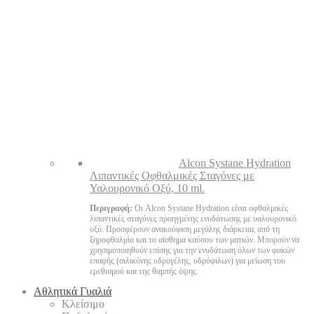
Alcon Systane Hydration
Λιπαντικές Οφθαλμικές Σταγόνες με
Υαλουρονικό Οξύ, 10 ml.
Περιγραφή:
Οι Alcon Systane Hydration είναι οφθαλμικές
λιπαντικές σταγόνες προηγμένης ενυδάτωσης με υαλουρονικό
οξύ. Προσφέρουν ανακούφιση μεγάλης διάρκειας από τη
ξηροφθαλμία και το αίσθημα καύσου των ματιών. Μπορούν να
χρησιμοποιηθούν επίσης για την ενυδάτωση όλων των φακών
επαφής (σιλικόνης υδρογέλης, υδρόφιλων) για μείωση του
ερεθισμού και της θαμπής όψης.
Αθλητικά Γυαλιά
Κλείσιμο