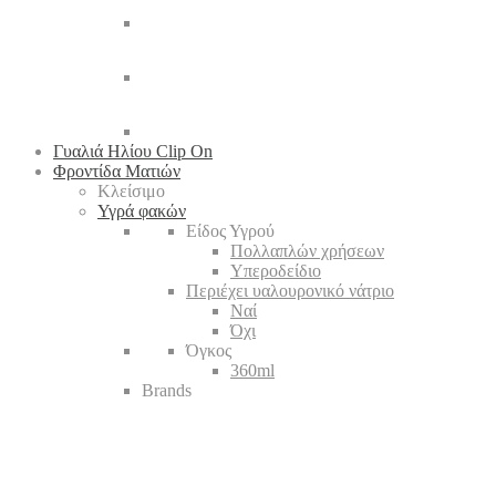
Γυαλιά Ηλίου Clip On
Φροντίδα Ματιών
Κλείσιμο
Υγρά φακών
Είδος Υγρού
Πολλαπλών χρήσεων
Υπεροδείδιο
Περιέχει υαλουρονικό νάτριο
Ναί
Όχι
Όγκος
360ml
Brands