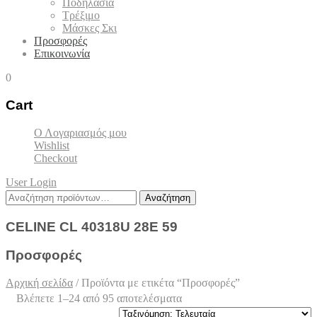
Ποδηλασία
Τρέξιμο
Μάσκες Σκι
Προσφορές
Επικοινωνία
0
Cart
Ο Λογαριασμός μου
Wishlist
Checkout
User Login
Αναζήτηση
Αναζήτηση
για:
CELINE CL 40318U 28E 59
Προσφορές
Αρχική σελίδα
/
Προϊόντα με ετικέτα “Προσφορές”
Sorted
Βλέπετε 1–24 από 95 αποτελέσματα
by