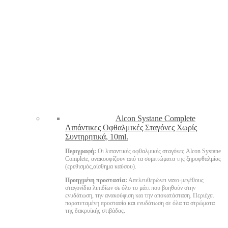
Alcon Systane Complete
Λιπάντικες Οφθαλμικές Σταγόνες Χωρίς
Συντηρητικά, 10ml.
Περιγραφή:
Οι λιπαντικές οφθαλμικές σταγόνες Alcon Systane
Complete, ανακουφίζουν από τα συμπτώματα της ξηροφθαλμίας
(ερεθισμός,αίσθημα καύσου).
Προηγμένη προστασία:
Απελευθερώνει νανο-μεγέθους
σταγονίδια λιπιδίων σε όλο το μάτι που βοηθούν στην
ενυδάτωση, την ανακούφιση και την αποκατάσταση. Περιέχει
παρατεταμένη προστασία και ενυδάτωση σε όλα τα στρώματα
της δακρυϊκής στιβάδας.