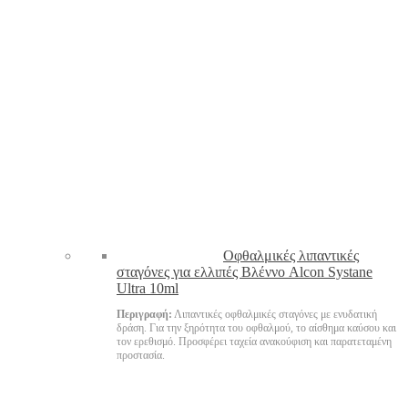
Oφθαλμικές λιπαντικές
σταγόνες για ελλιπές Βλέννο Alcon Systane
Ultra 10ml
Περιγραφή:
Λιπαντικές οφθαλμικές σταγόνες με ενυδατική
δράση. Για την ξηρότητα του οφθαλμού, το αίσθημα καύσου και
τον ερεθισμό. Προσφέρει ταχεία ανακούφιση και παρατεταμένη
προστασία.