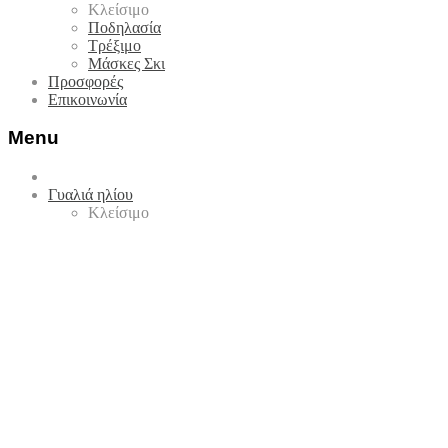
Κλείσιμο
Ποδηλασία
Τρέξιμο
Μάσκες Σκι
Προσφορές
Επικοινωνία
Menu
Skip
to
Γυαλιά ηλίου
content
Κλείσιμο