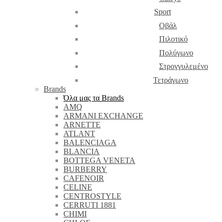
Sport
Οβάλ
Πιλοτικό
Πολύγωνο
Στρογγυλεμένο
Τετράγωνο
Brands
Όλα μας τα Brands
AMQ
ARMANI EXCHANGE
ARNETTE
ATLANT
BALENCIAGA
BLANCIA
BOTTEGA VENETA
BURBERRY
CAFENOIR
CELINE
CENTROSTYLE
CERRUTI 1881
CHIMI