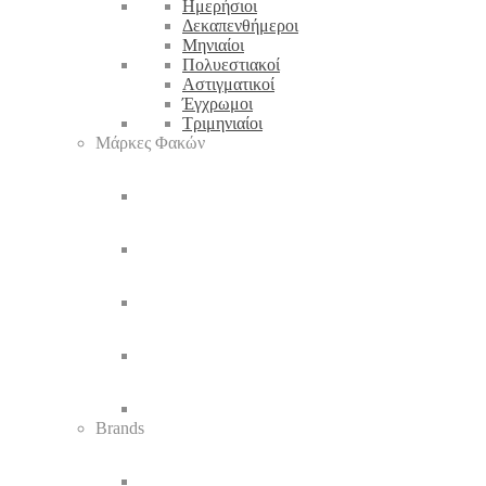
Ημερήσιοι
Δεκαπενθήμεροι
Μηνιαίοι
Πολυεστιακοί
Αστιγματικοί
Έγχρωμοι
Τριμηνιαίοι
Μάρκες Φακών
Brands