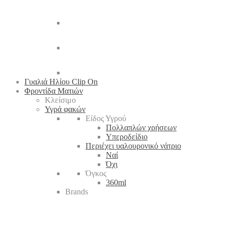
Γυαλιά Ηλίου Clip On
Φροντίδα Ματιών
Κλείσιμο
Υγρά φακών
Είδος Υγρού
Πολλαπλών χρήσεων
Υπεροδείδιο
Περιέχει υαλουρονικό νάτριο
Ναί
Όχι
Όγκος
360ml
Brands