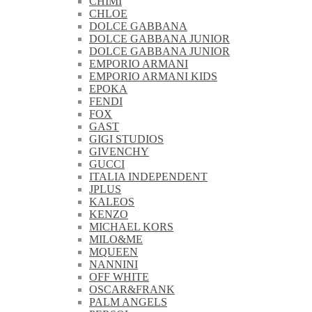
CHIMI
CHLOE
DOLCE GABBANA
DOLCE GABBANA JUNIOR
DOLCE GABBANA JUNIOR
EMPORIO ARMANI
EMPORIO ARMANI KIDS
EPOKA
FENDI
FOX
GAST
GIGI STUDIOS
GIVENCHY
GUCCI
ITALIA INDEPENDENT
JPLUS
KALEOS
KENZO
MICHAEL KORS
MILO&ME
MQUEEN
NANNINI
OFF WHITE
OSCAR&FRANK
PALM ANGELS