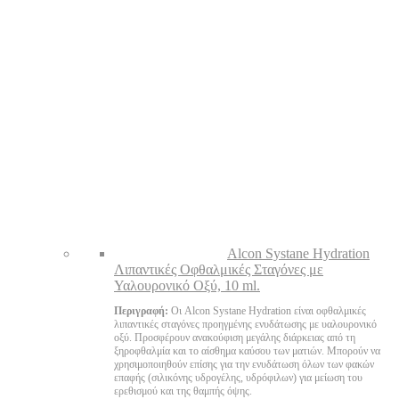
Alcon Systane Hydration
Λιπαντικές Οφθαλμικές Σταγόνες με
Υαλουρονικό Οξύ, 10 ml.
Περιγραφή:
Οι Alcon Systane Hydration είναι οφθαλμικές
λιπαντικές σταγόνες προηγμένης ενυδάτωσης με υαλουρονικό
οξύ. Προσφέρουν ανακούφιση μεγάλης διάρκειας από τη
ξηροφθαλμία και το αίσθημα καύσου των ματιών. Μπορούν να
χρησιμοποιηθούν επίσης για την ενυδάτωση όλων των φακών
επαφής (σιλικόνης υδρογέλης, υδρόφιλων) για μείωση του
ερεθισμού και της θαμπής όψης.