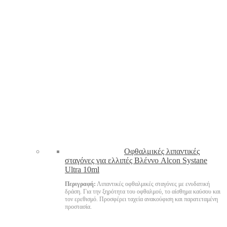
Oφθαλμικές λιπαντικές
σταγόνες για ελλιπές Βλέννο Alcon Systane
Ultra 10ml
Περιγραφή:
Λιπαντικές οφθαλμικές σταγόνες με ενυδατική
δράση. Για την ξηρότητα του οφθαλμού, το αίσθημα καύσου και
τον ερεθισμό. Προσφέρει ταχεία ανακούφιση και παρατεταμένη
προστασία.