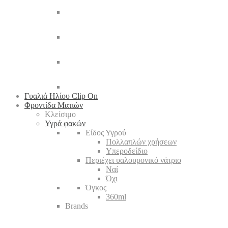
Γυαλιά Ηλίου Clip On
Φροντίδα Ματιών
Κλείσιμο
Υγρά φακών
Είδος Υγρού
Πολλαπλών χρήσεων
Υπεροδείδιο
Περιέχει υαλουρονικό νάτριο
Ναί
Όχι
Όγκος
360ml
Brands