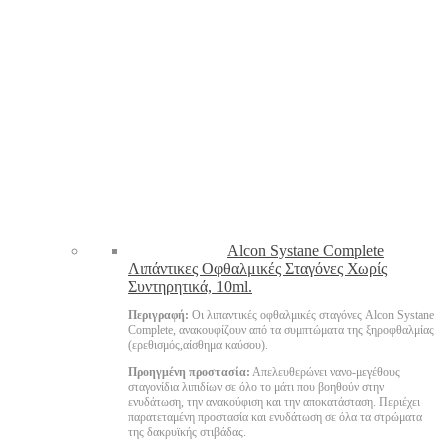
Alcon Systane Complete
Λιπάντικες Οφθαλμικές Σταγόνες Χωρίς
Συντηρητικά, 10ml.
Περιγραφή:
Οι λιπαντικές οφθαλμικές σταγόνες Alcon Systane
Complete, ανακουφίζουν από τα συμπτώματα της ξηροφθαλμίας
(ερεθισμός,αίσθημα καύσου).
Προηγμένη προστασία:
Απελευθερώνει νανο-μεγέθους
σταγονίδια λιπιδίων σε όλο το μάτι που βοηθούν στην
ενυδάτωση, την ανακούφιση και την αποκατάσταση. Περιέχει
παρατεταμένη προστασία και ενυδάτωση σε όλα τα στρώματα
της δακρυϊκής στιβάδας.