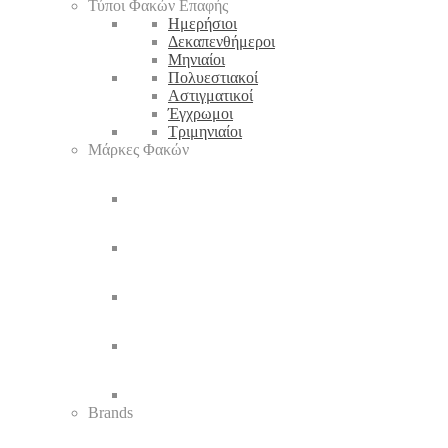
Τύποι Φακών Επαφής
Ημερήσιοι
Δεκαπενθήμεροι
Μηνιαίοι
Πολυεστιακοί
Αστιγματικοί
Έγχρωμοι
Τριμηνιαίοι
Μάρκες Φακών
Brands