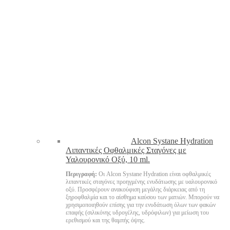
Alcon Systane Hydration
Λιπαντικές Οφθαλμικές Σταγόνες με
Υαλουρονικό Οξύ, 10 ml.
Περιγραφή:
Οι Alcon Systane Hydration είναι οφθαλμικές
λιπαντικές σταγόνες προηγμένης ενυδάτωσης με υαλουρονικό
οξύ. Προσφέρουν ανακούφιση μεγάλης διάρκειας από τη
ξηροφθαλμία και το αίσθημα καύσου των ματιών. Μπορούν να
χρησιμοποιηθούν επίσης για την ενυδάτωση όλων των φακών
επαφής (σιλικόνης υδρογέλης, υδρόφιλων) για μείωση του
ερεθισμού και της θαμπής όψης.