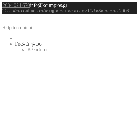
2634 024 670
info@koumpios.gr
Το πρώτο online κατάστημα οπτικών στην Ελλάδα από το 2006!
Skip to content
Γυαλιά ηλίου
Κλείσιμο