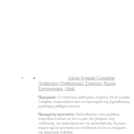
Alcon Systane Complete
Λιπάντικες Οφθαλμικές Σταγόνες Χωρίς
Συντηρητικά, 10ml.
Περιγραφή:
Οι λιπαντικές οφθαλμικές σταγόνες Alcon Systane
Complete, ανακουφίζουν από τα συμπτώματα της ξηροφθαλμίας
(ερεθισμός,αίσθημα καύσου).
Προηγμένη προστασία:
Απελευθερώνει νανο-μεγέθους
σταγονίδια λιπιδίων σε όλο το μάτι που βοηθούν στην
ενυδάτωση, την ανακούφιση και την αποκατάσταση. Περιέχει
παρατεταμένη προστασία και ενυδάτωση σε όλα τα στρώματα
της δακρυϊκής στιβάδας.