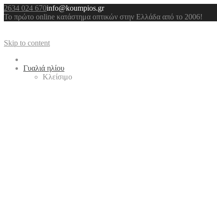
2634 024 670
info@koumpios.gr
Το πρώτο online κατάστημα οπτικών στην Ελλάδα από το 2006!
Skip to content
Γυαλιά ηλίου
Κλείσιμο