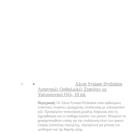
Alcon Systane Hydration
Λιπαντικές Οφθαλμικές Σταγόνες με
Υαλουρονικό Οξύ, 10 ml.
Περιγραφή:
Οι Alcon Systane Hydration είναι οφθαλμικές
λιπαντικές σταγόνες προηγμένης ενυδάτωσης με υαλουρονικό
οξύ. Προσφέρουν ανακούφιση μεγάλης διάρκειας από τη
ξηροφθαλμία και το αίσθημα καύσου των ματιών. Μπορούν να
χρησιμοποιηθούν επίσης για την ενυδάτωση όλων των φακών
επαφής (σιλικόνης υδρογέλης, υδρόφιλων) για μείωση του
ερεθισμού και της θαμπής όψης.