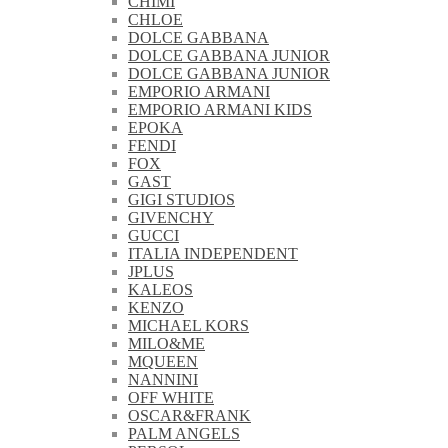
CHIMI
CHLOE
DOLCE GABBANA
DOLCE GABBANA JUNIOR
DOLCE GABBANA JUNIOR
EMPORIO ARMANI
EMPORIO ARMANI KIDS
EPOKA
FENDI
FOX
GAST
GIGI STUDIOS
GIVENCHY
GUCCI
ITALIA INDEPENDENT
JPLUS
KALEOS
KENZO
MICHAEL KORS
MILO&ME
MQUEEN
NANNINI
OFF WHITE
OSCAR&FRANK
PALM ANGELS