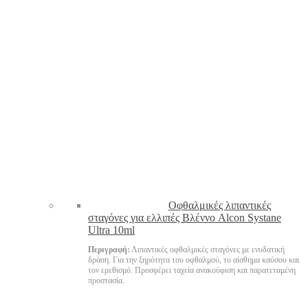
Oφθαλμικές λιπαντικές
σταγόνες για ελλιπές Βλέννο Alcon Systane
Ultra 10ml
Περιγραφή:
Λιπαντικές οφθαλμικές σταγόνες με ενυδατική
δράση. Για την ξηρότητα του οφθαλμού, το αίσθημα καύσου και
τον ερεθισμό. Προσφέρει ταχεία ανακούφιση και παρατεταμένη
προστασία.