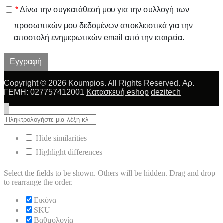
*
Δίνω την συγκατάθεσή μου για την συλλογή των
προσωπικών μου δεδομένων αποκλειστικά για την
αποστολή ενημερωτικών email από την εταιρεία.
Εγγραφή
Copyright © 2026 Koumpios. All Rights Reserved. Αρ.
ΓΕΜΗ: 027757412001
Κατασκευή eshop
dezitech
Hide similarities
Highlight differences
Select the fields to be shown. Others will be hidden. Drag and drop
to rearrange the order.
Εικόνα
SKU
Βαθμολογία