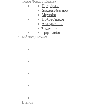
Τύποι Φακών Επαφής
Ημερήσιοι
Δεκαπενθήμεροι
Μηνιαίοι
Πολυεστιακοί
Αστιγματικοί
Έγχρωμοι
Τριμηνιαίοι
Μάρκες Φακών
Brands