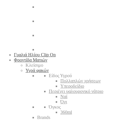
Γυαλιά Ηλίου Clip On
Φροντίδα Ματιών
Κλείσιμο
Υγρά φακών
Είδος Υγρού
Πολλαπλών χρήσεων
Υπεροδείδιο
Περιέχει υαλουρονικό νάτριο
Ναί
Όχι
Όγκος
360ml
Brands