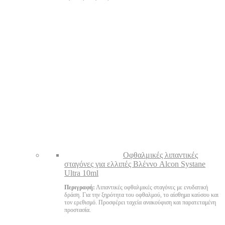
Oφθαλμικές λιπαντικές
σταγόνες για ελλιπές Βλέννο Alcon Systane
Ultra 10ml
Περιγραφή:
Λιπαντικές οφθαλμικές σταγόνες με ενυδατική
δράση. Για την ξηρότητα του οφθαλμού, το αίσθημα καύσου και
τον ερεθισμό. Προσφέρει ταχεία ανακούφιση και παρατεταμένη
προστασία.