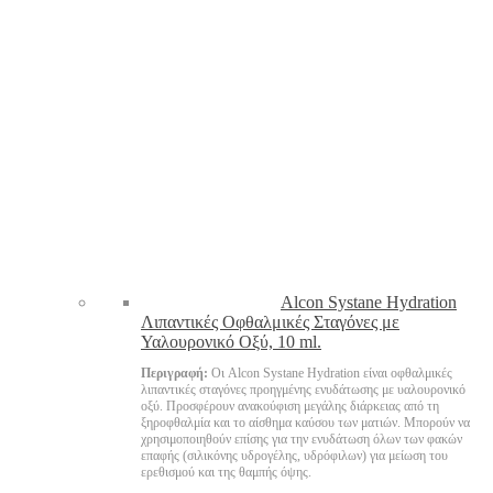
Alcon Systane Hydration
Λιπαντικές Οφθαλμικές Σταγόνες με
Υαλουρονικό Οξύ, 10 ml.
Περιγραφή:
Οι Alcon Systane Hydration είναι οφθαλμικές
λιπαντικές σταγόνες προηγμένης ενυδάτωσης με υαλουρονικό
οξύ. Προσφέρουν ανακούφιση μεγάλης διάρκειας από τη
ξηροφθαλμία και το αίσθημα καύσου των ματιών. Μπορούν να
χρησιμοποιηθούν επίσης για την ενυδάτωση όλων των φακών
επαφής (σιλικόνης υδρογέλης, υδρόφιλων) για μείωση του
ερεθισμού και της θαμπής όψης.