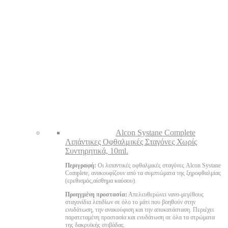
Alcon Systane Complete
Λιπάντικες Οφθαλμικές Σταγόνες Χωρίς
Συντηρητικά, 10ml.
Περιγραφή:
Οι λιπαντικές οφθαλμικές σταγόνες Alcon Systane
Complete, ανακουφίζουν από τα συμπτώματα της ξηροφθαλμίας
(ερεθισμός,αίσθημα καύσου).
Προηγμένη προστασία:
Απελευθερώνει νανο-μεγέθους
σταγονίδια λιπιδίων σε όλο το μάτι που βοηθούν στην
ενυδάτωση, την ανακούφιση και την αποκατάσταση. Περιέχει
παρατεταμένη προστασία και ενυδάτωση σε όλα τα στρώματα
της δακρυϊκής στιβάδας.