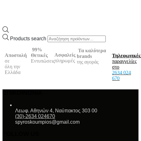
Products search
99%
Τα καλύτερα
Ασφαλείς
Θετικές
Αποστολή
Τηλεφωνικές
brands
πληρωμές
Εντυπώσεις
σε
παραγγελίες
της αγοράς
όλη την
στο
Ελλάδα
2634 024
670
ΕΠΙΚΟΙΝΩΝΙΑ
Λεωφ. Αθηνών 4, Ναύπακτος 303 00
(30)-2634 024670
spyroskoumpios@gmail.com
FOLLOW US