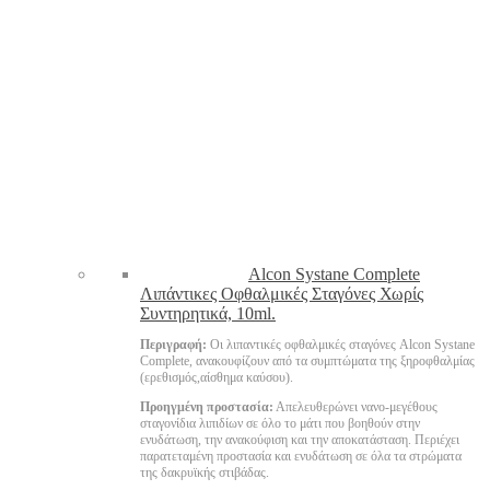
Alcon Systane Complete
Λιπάντικες Οφθαλμικές Σταγόνες Χωρίς
Συντηρητικά, 10ml.
Περιγραφή:
Οι λιπαντικές οφθαλμικές σταγόνες Alcon Systane
Complete, ανακουφίζουν από τα συμπτώματα της ξηροφθαλμίας
(ερεθισμός,αίσθημα καύσου).
Προηγμένη προστασία:
Απελευθερώνει νανο-μεγέθους
σταγονίδια λιπιδίων σε όλο το μάτι που βοηθούν στην
ενυδάτωση, την ανακούφιση και την αποκατάσταση. Περιέχει
παρατεταμένη προστασία και ενυδάτωση σε όλα τα στρώματα
της δακρυϊκής στιβάδας.