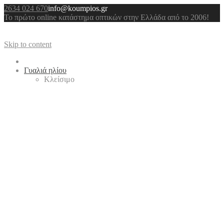
2634 024 670
info@koumpios.gr
Το πρώτο online κατάστημα οπτικών στην Ελλάδα από το 2006!
Skip to content
Γυαλιά ηλίου
Κλείσιμο