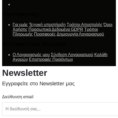
ΠΛΗΡΟΦΟΡΙΕΣ
Για εμάς
Τεχνική υποστήριξη
Τρόποι Αποστολής
Όροι
Χρήσης
Προσωπικά Δεδομένα GDPR
Τρόποι
Πληρωμής
Προσφορές
Δημιουργία Λογαριασμού
ΕΞΥΠΗΡΕΤΗΣΗ ΠΕΛΑΤΩΝ
Ο Λογαριασμός μου
Σύνδεση Λογαριασμού
Καλάθι
Αγορών
Επιστροφές Προϊόντων
Newsletter
Εγγραφείτε στο Newsletter μας
Διεύθυνση email