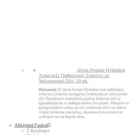
Alcon Systane Hydration
Λιπαντικές Οφθαλμικές Σταγόνες με
Υαλουρονικό Οξύ, 10 ml.
Περιγραφή:
Οι Alcon Systane Hydration είναι οφθαλμικές
λιπαντικές σταγόνες προηγμένης ενυδάτωσης με υαλουρονικό
οξύ. Προσφέρουν ανακούφιση μεγάλης διάρκειας από τη
ξηροφθαλμία και το αίσθημα καύσου των ματιών. Μπορούν να
χρησιμοποιηθούν επίσης για την ενυδάτωση όλων των φακών
επαφής (σιλικόνης υδρογέλης, υδρόφιλων) για μείωση του
ερεθισμού και της θαμπής όψης.
Αθλητικά Γυαλιά
Κλείσιμο