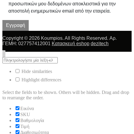
προσωπικών μου δεδομένων αποκλειστικά για την
αποστολή ενημερωτικών email από την εταιρεία.
Εγγραφή
Copyright © 2026 Koumpios. All Rights Reserved. Αρ.
ΓΕΜΗ: 027757412001
Κατασκευή eshop
dezitech
Hide similarities
Highlight differences
Select the fields to be shown. Others will be hidden. Drag and drop
to rearrange the order.
Εικόνα
SKU
Βαθμολογία
Τιμή
Διαθεσιμότητα