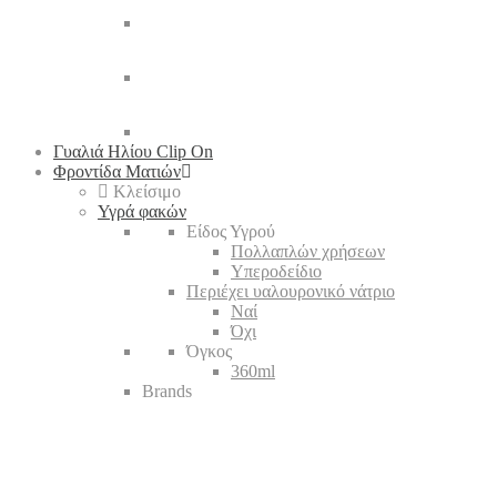
Γυαλιά Ηλίου Clip On
Φροντίδα Ματιών
Κλείσιμο
Υγρά φακών
Είδος Υγρού
Πολλαπλών χρήσεων
Υπεροδείδιο
Περιέχει υαλουρονικό νάτριο
Ναί
Όχι
Όγκος
360ml
Brands