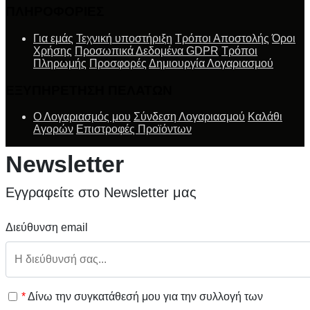
ΠΛΗΡΟΦΟΡΙΕΣ
Για εμάς
Τεχνική υποστήριξη
Τρόποι Αποστολής
Όροι
Χρήσης
Προσωπικά Δεδομένα GDPR
Τρόποι
Πληρωμής
Προσφορές
Δημιουργία Λογαριασμού
ΕΞΥΠΗΡΕΤΗΣΗ ΠΕΛΑΤΩΝ
Ο Λογαριασμός μου
Σύνδεση Λογαριασμού
Καλάθι
Αγορών
Επιστροφές Προϊόντων
Newsletter
Εγγραφείτε στο Newsletter μας
Διεύθυνση email
*
Δίνω την συγκατάθεσή μου για την συλλογή των