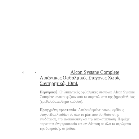
Alcon Systane Complete
Λιπάντικες Οφθαλμικές Σταγόνες Χωρίς
Συντηρητικά, 10ml.
Περιγραφή:
Οι λιπαντικές οφθαλμικές σταγόνες Alcon Systane
Complete, ανακουφίζουν από τα συμπτώματα της ξηροφθαλμίας
(ερεθισμός,αίσθημα καύσου).
Προηγμένη προστασία:
Απελευθερώνει νανο-μεγέθους
σταγονίδια λιπιδίων σε όλο το μάτι που βοηθούν στην
ενυδάτωση, την ανακούφιση και την αποκατάσταση. Περιέχει
παρατεταμένη προστασία και ενυδάτωση σε όλα τα στρώματα
της δακρυϊκής στιβάδας.