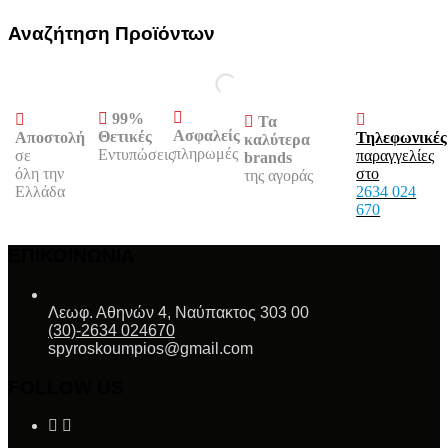
Αναζήτηση Προϊόντων
99%
Τα
Ασφαλείς
Θετικές
Αποστολή
Τηλεφωνικές
καλύτερα
πληρωμές
Εντυπώσεις
σε
παραγγελίες
brands
όλη την
στο
της αγοράς
Ελλάδα
2634 024
670
ΕΠΙΚΟΙΝΩΝΙΑ
Λεωφ. Αθηνών 4, Ναύπακτος 303 00
(30)-2634 024670
spyroskoumpios@gmail.com
FOLLOW US