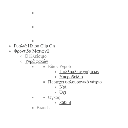
Γυαλιά Ηλίου Clip On
Φροντίδα Ματιών
Κλείσιμο
Υγρά φακών
Είδος Υγρού
Πολλαπλών χρήσεων
Υπεροδείδιο
Περιέχει υαλουρονικό νάτριο
Ναί
Όχι
Όγκος
360ml
Brands