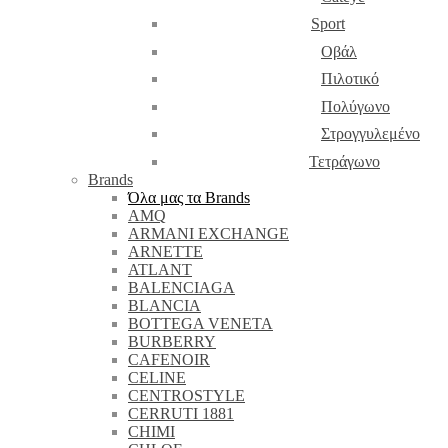
Sport
Οβάλ
Πιλοτικό
Πολύγωνο
Στρογγυλεμένο
Τετράγωνο
Brands
Όλα μας τα Brands
AMQ
ARMANI EXCHANGE
ARNETTE
ATLANT
BALENCIAGA
BLANCIA
BOTTEGA VENETA
BURBERRY
CAFENOIR
CELINE
CENTROSTYLE
CERRUTI 1881
CHIMI