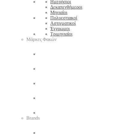
Ημερήσιοι
Δεκαπενθήμεροι
Μηνιαίοι
Πολυεστιακοί
Αστιγματικοί
Έγχρωμοι
Τριμηνιαίοι
Μάρκες Φακών
Brands