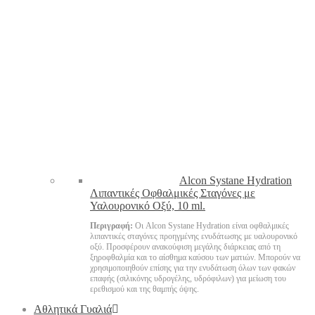
Alcon Systane Hydration
Λιπαντικές Οφθαλμικές Σταγόνες με
Υαλουρονικό Οξύ, 10 ml.
Περιγραφή:
Οι Alcon Systane Hydration είναι οφθαλμικές
λιπαντικές σταγόνες προηγμένης ενυδάτωσης με υαλουρονικό
οξύ. Προσφέρουν ανακούφιση μεγάλης διάρκειας από τη
ξηροφθαλμία και το αίσθημα καύσου των ματιών. Μπορούν να
χρησιμοποιηθούν επίσης για την ενυδάτωση όλων των φακών
επαφής (σιλικόνης υδρογέλης, υδρόφιλων) για μείωση του
ερεθισμού και της θαμπής όψης.
Αθλητικά Γυαλιά