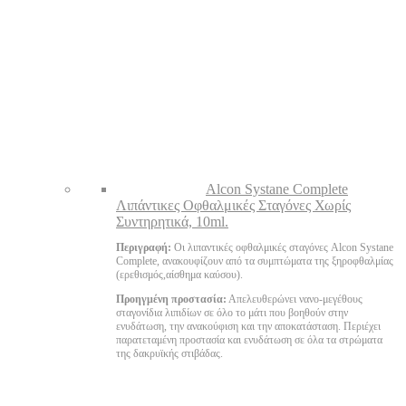
Alcon Systane Complete
Λιπάντικες Οφθαλμικές Σταγόνες Χωρίς
Συντηρητικά, 10ml.
Περιγραφή:
Οι λιπαντικές οφθαλμικές σταγόνες Alcon Systane
Complete, ανακουφίζουν από τα συμπτώματα της ξηροφθαλμίας
(ερεθισμός,αίσθημα καύσου).
Προηγμένη προστασία:
Απελευθερώνει νανο-μεγέθους
σταγονίδια λιπιδίων σε όλο το μάτι που βοηθούν στην
ενυδάτωση, την ανακούφιση και την αποκατάσταση. Περιέχει
παρατεταμένη προστασία και ενυδάτωση σε όλα τα στρώματα
της δακρυϊκής στιβάδας.