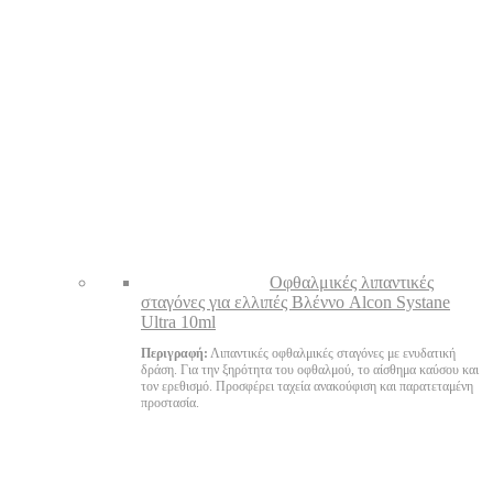
Oφθαλμικές λιπαντικές
σταγόνες για ελλιπές Βλέννο Alcon Systane
Ultra 10ml
Περιγραφή:
Λιπαντικές οφθαλμικές σταγόνες με ενυδατική
δράση. Για την ξηρότητα του οφθαλμού, το αίσθημα καύσου και
τον ερεθισμό. Προσφέρει ταχεία ανακούφιση και παρατεταμένη
προστασία.