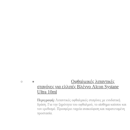
Oφθαλμικές λιπαντικές
σταγόνες για ελλιπές Βλέννο Alcon Systane
Ultra 10ml
Περιγραφή:
Λιπαντικές οφθαλμικές σταγόνες με ενυδατική
δράση. Για την ξηρότητα του οφθαλμού, το αίσθημα καύσου και
τον ερεθισμό. Προσφέρει ταχεία ανακούφιση και παρατεταμένη
προστασία.