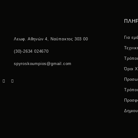
ΠΛΗ
Για εμ
Λεωφ. Αθηνών 4, Ναύπακτος 303 00
Τεχνικ
(30)-2634 024670
Τρόπο
spyroskoumpios@gmail.com
Όροι 
Προσω
Τρόπο
Προσφ
Δημιου