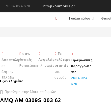
2634 024 670
info@koumpios.gr
Γυαλιά ηλίου
Φακο
Τα
99%
καλύτερα
Ασφαλείς
Αποστολή
Θετικές
Τηλεφωνικές
brands
πληρωμές
σε
Εντυπώσεις
παραγγελίες
της
όλη την
στο
αγοράς
Ελλάδα
2634 024
Εξαντλημένο
670
Προσθήκη στην λίστα επιθυμιών
AMQ AM 0309S 003 62