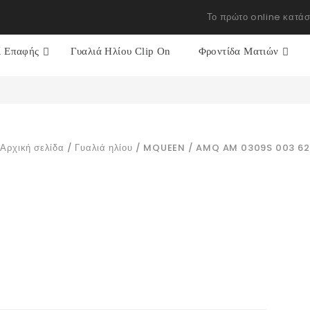
Το πρώτο online κατάσ
ί Επαφής
Γυαλιά Ηλίου Clip On
Φροντίδα Ματιών
Αρχική σελίδα
/
Γυαλιά ηλίου
/
MQUEEN
/
AMQ AM 0309S 003 62