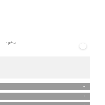
25€
/ μήνα
ℹ