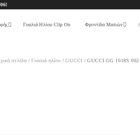
06!
αφής
Γυαλιά Ηλίου Clip On
Φροντίδα Ματιών
χική σελίδα
/
Γυαλιά ηλίου
/
GUCCI
/
GUCCI GG 1618S 002