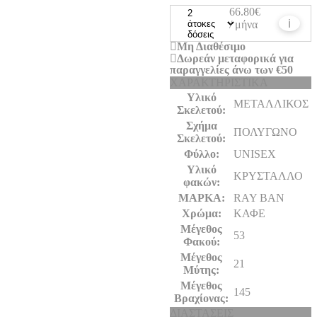
was:
τιμή
66.80€
ℹ
/ μήνα
167,00€.
είναι:
Μη Διαθέσιμο
133,60€.
Δωρεάν μεταφορικά για
παραγγελίες άνω των €50
ΧΑΡΑΚΤΗΡΙΣΤΙΚΑ
Υλικό
ΜΕΤΑΛΛΙΚΟΣ
Σκελετού:
Σχήμα
ΠΟΛΥΓΩΝΟ
Σκελετού:
Φύλλο:
UNISEX
Υλικό
ΚΡΥΣΤΑΛΛΟ
φακών:
ΜΑΡΚΑ:
RAY BAN
Χρώμα:
ΚΑΦΕ
Μέγεθος
53
Φακού:
Μέγεθος
21
Μύτης:
Μέγεθος
145
Βραχίονας:
ΔΙΑΣΤΑΣΕΙΣ