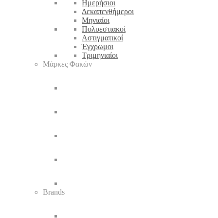
Ημερήσιοι
Δεκαπενθήμεροι
Μηνιαίοι
Πολυεστιακοί
Αστιγματικοί
Έγχρωμοι
Τριμηνιαίοι
Μάρκες Φακών
Brands