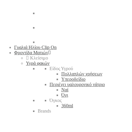
Γυαλιά Ηλίου Clip On
Φροντίδα Ματιών
Κλείσιμο
Υγρά φακών
Είδος Υγρού
Πολλαπλών χρήσεων
Υπεροδείδιο
Περιέχει υαλουρονικό νάτριο
Ναί
Όχι
Όγκος
360ml
Brands