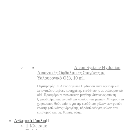
Alcon Systane Hydration
Λιπαντικές Οφθαλμικές Σταγόνες με
Υαλουρονικό Οξύ, 10 ml.
Περιγραφή:
Οι Alcon Systane Hydration είναι οφθαλμικές
λιπαντικές σταγόνες προηγμένης ενυδάτωσης με υαλουρονικό
οξύ. Προσφέρουν ανακούφιση μεγάλης διάρκειας από τη
ξηροφθαλμία και το αίσθημα καύσου των ματιών. Μπορούν να
χρησιμοποιηθούν επίσης για την ενυδάτωση όλων των φακών
επαφής (σιλικόνης υδρογέλης, υδρόφιλων) για μείωση του
ερεθισμού και της θαμπής όψης.
Αθλητικά Γυαλιά
Κλείσιμο