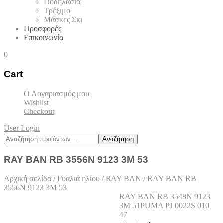
Ποδηλασία
Τρέξιμο
Μάσκες Σκι
Προσφορές
Επικοινωνία
0
Cart
Ο Λογαριασμός μου
Wishlist
Checkout
User Login
Αναζήτηση
Αναζήτηση
για:
RAY BAN RB 3556N 9123 3M 53
Αρχική σελίδα
/
Γυαλιά ηλίου
/
RAY BAN
/
RAY BAN RB
3556N 9123 3M 53
RAY BAN RB 3548N 9123
3M 51
PUMA PJ 0022S 010
47