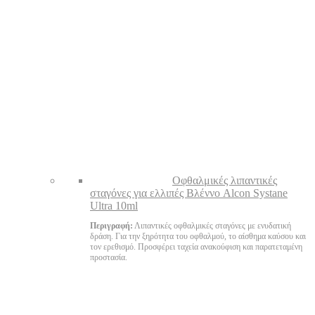
Oφθαλμικές λιπαντικές
σταγόνες για ελλιπές Βλέννο Alcon Systane
Ultra 10ml
Περιγραφή:
Λιπαντικές οφθαλμικές σταγόνες με ενυδατική
δράση. Για την ξηρότητα του οφθαλμού, το αίσθημα καύσου και
τον ερεθισμό. Προσφέρει ταχεία ανακούφιση και παρατεταμένη
προστασία.