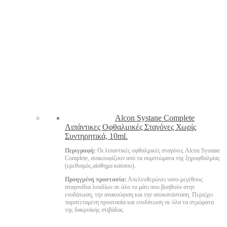
Alcon Systane Complete
Λιπάντικες Οφθαλμικές Σταγόνες Χωρίς
Συντηρητικά, 10ml.
Περιγραφή:
Οι λιπαντικές οφθαλμικές σταγόνες Alcon Systane
Complete, ανακουφίζουν από τα συμπτώματα της ξηροφθαλμίας
(ερεθισμός,αίσθημα καύσου).
Προηγμένη προστασία:
Απελευθερώνει νανο-μεγέθους
σταγονίδια λιπιδίων σε όλο το μάτι που βοηθούν στην
ενυδάτωση, την ανακούφιση και την αποκατάσταση. Περιέχει
παρατεταμένη προστασία και ενυδάτωση σε όλα τα στρώματα
της δακρυϊκής στιβάδας.