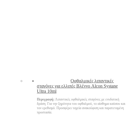
Oφθαλμικές λιπαντικές
σταγόνες για ελλιπές Βλέννο Alcon Systane
Ultra 10ml
Περιγραφή:
Λιπαντικές οφθαλμικές σταγόνες με ενυδατική
δράση. Για την ξηρότητα του οφθαλμού, το αίσθημα καύσου και
τον ερεθισμό. Προσφέρει ταχεία ανακούφιση και παρατεταμένη
προστασία.