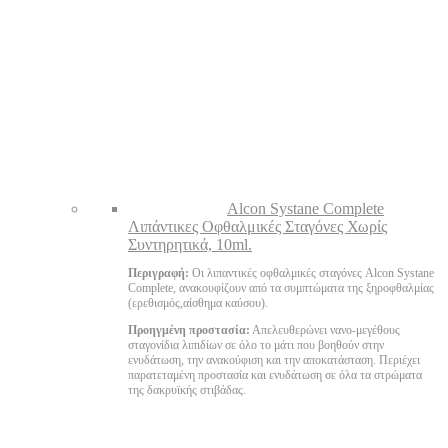
Alcon Systane Complete
Λιπάντικες Οφθαλμικές Σταγόνες Χωρίς
Συντηρητικά, 10ml.
Περιγραφή:
Οι λιπαντικές οφθαλμικές σταγόνες Alcon Systane
Complete, ανακουφίζουν από τα συμπτώματα της ξηροφθαλμίας
(ερεθισμός,αίσθημα καύσου).
Προηγμένη προστασία:
Απελευθερώνει νανο-μεγέθους
σταγονίδια λιπιδίων σε όλο το μάτι που βοηθούν στην
ενυδάτωση, την ανακούφιση και την αποκατάσταση. Περιέχει
παρατεταμένη προστασία και ενυδάτωση σε όλα τα στρώματα
της δακρυϊκής στιβάδας.