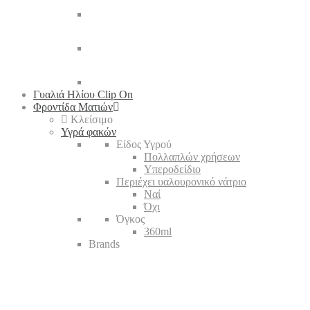
Γυαλιά Ηλίου Clip On
Φροντίδα Ματιών
Κλείσιμο
Υγρά φακών
Είδος Υγρού
Πολλαπλών χρήσεων
Υπεροδείδιο
Περιέχει υαλουρονικό νάτριο
Ναί
Όχι
Όγκος
360ml
Brands