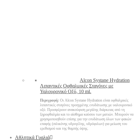
Alcon Systane Hydration
Λιπαντικές Οφθαλμικές Σταγόνες με
Υαλουρονικό Οξύ, 10 ml.
Περιγραφή:
Οι Alcon Systane Hydration είναι οφθαλμικές
λιπαντικές σταγόνες προηγμένης ενυδάτωσης με υαλουρονικό
οξύ. Προσφέρουν ανακούφιση μεγάλης διάρκειας από τη
ξηροφθαλμία και το αίσθημα καύσου των ματιών. Μπορούν να
χρησιμοποιηθούν επίσης για την ενυδάτωση όλων των φακών
επαφής (σιλικόνης υδρογέλης, υδρόφιλων) για μείωση του
ερεθισμού και της θαμπής όψης.
Αθλητικά Γυαλιά