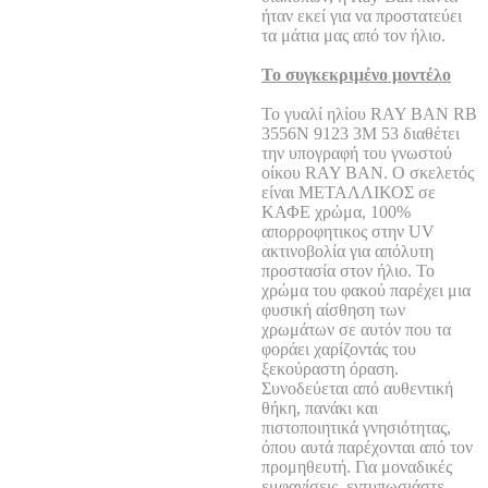
ήταν εκεί για να προστατεύει
τα μάτια μας από τον ήλιο.
Το συγκεκριμένο μοντέλο
Το γυαλί ηλίου RAY BAN RB
3556N 9123 3M 53 διαθέτει
την υπογραφή του γνωστού
οίκου RAY BAN. Ο σκελετός
είναι ΜΕΤΑΛΛΙΚΟΣ σε
ΚΑΦΕ χρώμα, 100%
απορροφητικος στην UV
ακτινοβολία για απόλυτη
προστασία στον ήλιο. Το
χρώμα του φακού παρέχει μια
φυσική αίσθηση των
χρωμάτων σε αυτόν που τα
φοράει χαρίζοντάς του
ξεκούραστη όραση.
Συνοδεύεται από αυθεντική
θήκη, πανάκι και
πιστοποιητικά γνησιότητας,
όπου αυτά παρέχονται από τον
προμηθευτή. Για μοναδικές
εμφανίσεις, εντυπωσιάστε