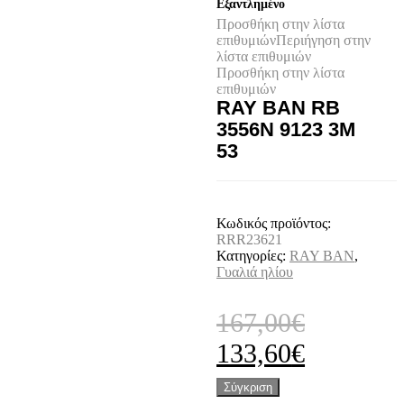
Εξαντλημένο
Προσθήκη στην λίστα
επιθυμιών
Περιήγηση στην
λίστα επιθυμιών
Προσθήκη στην λίστα
επιθυμιών
RAY BAN RB
3556N 9123 3M
53
Κωδικός προϊόντος:
RRR23621
Κατηγορίες:
RAY BAN
,
Γυαλιά ηλίου
167,00
€
Original
Η
133,60
€
price
τρέχουσ
Σύγκριση