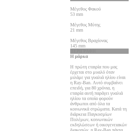
Μέγεθος Φακού
53
mm
Μέγεθος Μύτης
21
mm
Μέγεθος Βραχίονας
145
mm
ΠΕΡΙΓΡΑΦΗ
Η μάρκα
Η πρώτη εταιρία που μας
έρχεται στο μυαλό όταν
μιλάμε για γυαλιά ηλίου είναι
η Ray-Ban. Αυτό συμβαίνει
επειδή, για 80 χρόνια, η
εταιρία αυτή παράγει γυαλιά
ηλίου τα οποία φορούν
άνθρωποι από όλα τα
κοινωνικά στρώματα. Κατά τη
διάρκεια Παγκοσμίων
Πολέμων, κοινωνικών
εκδηλώσεων ή οικογενειακών
διακοπών, η Ray-Ban πάντα