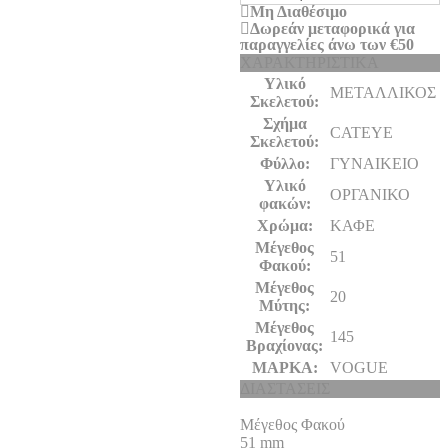
Μη Διαθέσιμο
104,01€.
Δωρεάν μεταφορικά για
παραγγελίες άνω των €50
ΧΑΡΑΚΤΗΡΙΣΤΙΚΑ
Υλικό
ΜΕΤΑΛΛΙΚΟΣ
Σκελετού:
Σχήμα
CATEYE
Σκελετού:
Φύλλο:
ΓΥΝΑΙΚΕΙΟ
Υλικό
ΟΡΓΑΝΙΚΟ
φακών:
Χρώμα:
ΚΑΦΕ
Μέγεθος
51
Φακού:
Μέγεθος
20
Μύτης:
Μέγεθος
145
Βραχίονας:
ΜΑΡΚΑ:
VOGUE
ΔΙΑΣΤΑΣΕΙΣ
Μέγεθος Φακού
51
mm