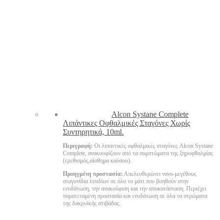
Alcon Systane Complete
Λιπάντικες Οφθαλμικές Σταγόνες Χωρίς
Συντηρητικά, 10ml.
Περιγραφή:
Οι λιπαντικές οφθαλμικές σταγόνες Alcon Systane
Complete, ανακουφίζουν από τα συμπτώματα της ξηροφθαλμίας
(ερεθισμός,αίσθημα καύσου).
Προηγμένη προστασία:
Απελευθερώνει νανο-μεγέθους
σταγονίδια λιπιδίων σε όλο το μάτι που βοηθούν στην
ενυδάτωση, την ανακούφιση και την αποκατάσταση. Περιέχει
παρατεταμένη προστασία και ενυδάτωση σε όλα τα στρώματα
της δακρυϊκής στιβάδας.