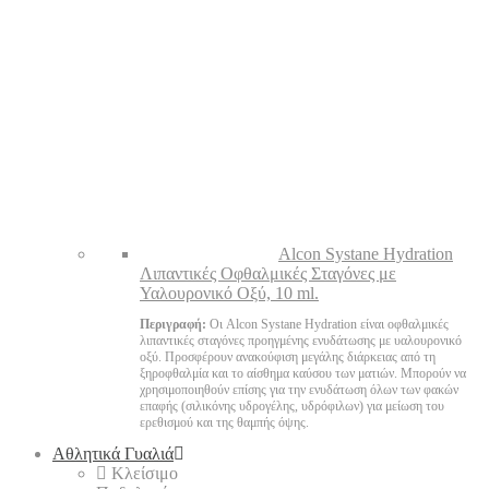
Alcon Systane Hydration
Λιπαντικές Οφθαλμικές Σταγόνες με
Υαλουρονικό Οξύ, 10 ml.
Περιγραφή:
Οι Alcon Systane Hydration είναι οφθαλμικές
λιπαντικές σταγόνες προηγμένης ενυδάτωσης με υαλουρονικό
οξύ. Προσφέρουν ανακούφιση μεγάλης διάρκειας από τη
ξηροφθαλμία και το αίσθημα καύσου των ματιών. Μπορούν να
χρησιμοποιηθούν επίσης για την ενυδάτωση όλων των φακών
επαφής (σιλικόνης υδρογέλης, υδρόφιλων) για μείωση του
ερεθισμού και της θαμπής όψης.
Αθλητικά Γυαλιά
Κλείσιμο