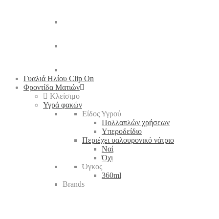
Γυαλιά Ηλίου Clip On
Φροντίδα Ματιών
Κλείσιμο
Υγρά φακών
Είδος Υγρού
Πολλαπλών χρήσεων
Υπεροδείδιο
Περιέχει υαλουρονικό νάτριο
Ναί
Όχι
Όγκος
360ml
Brands