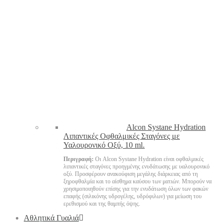
Alcon Systane Hydration
Λιπαντικές Οφθαλμικές Σταγόνες με
Υαλουρονικό Οξύ, 10 ml.
Περιγραφή:
Οι Alcon Systane Hydration είναι οφθαλμικές
λιπαντικές σταγόνες προηγμένης ενυδάτωσης με υαλουρονικό
οξύ. Προσφέρουν ανακούφιση μεγάλης διάρκειας από τη
ξηροφθαλμία και το αίσθημα καύσου των ματιών. Μπορούν να
χρησιμοποιηθούν επίσης για την ενυδάτωση όλων των φακών
επαφής (σιλικόνης υδρογέλης, υδρόφιλων) για μείωση του
ερεθισμού και της θαμπής όψης.
Αθλητικά Γυαλιά