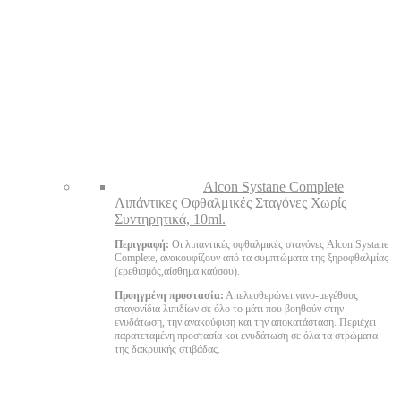
Alcon Systane Complete
Λιπάντικες Οφθαλμικές Σταγόνες Χωρίς
Συντηρητικά, 10ml.
Περιγραφή:
Οι λιπαντικές οφθαλμικές σταγόνες Alcon Systane
Complete, ανακουφίζουν από τα συμπτώματα της ξηροφθαλμίας
(ερεθισμός,αίσθημα καύσου).
Προηγμένη προστασία:
Απελευθερώνει νανο-μεγέθους
σταγονίδια λιπιδίων σε όλο το μάτι που βοηθούν στην
ενυδάτωση, την ανακούφιση και την αποκατάσταση. Περιέχει
παρατεταμένη προστασία και ενυδάτωση σε όλα τα στρώματα
της δακρυϊκής στιβάδας.