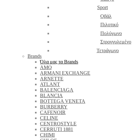
Sport
Οβάλ
Πιλοτικό
Πολύγωνο
Στρογγυλεμένο
Τετράγωνο
Brands
Όλα μας τα Brands
AMQ
ARMANI EXCHANGE
ARNETTE
ATLANT
BALENCIAGA
BLANCIA
BOTTEGA VENETA
BURBERRY
CAFENOIR
CELINE
CENTROSTYLE
CERRUTI 1881
CHIMI