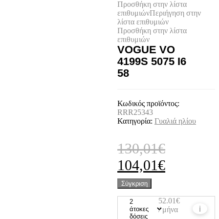
Προσθήκη στην λίστα
επιθυμιών
Περιήγηση στην
λίστα επιθυμιών
Προσθήκη στην λίστα
επιθυμιών
VOGUE VO
4199S 5075 I6
58
Κωδικός προϊόντος:
RRR25343
Κατηγορία:
Γυαλιά ηλίου
130,01
€
Original
Η
104,01
€
price
τρέχουσ
Σύγκριση
was:
τιμή
52.01€
ℹ
/ μήνα
130,01€.
είναι: