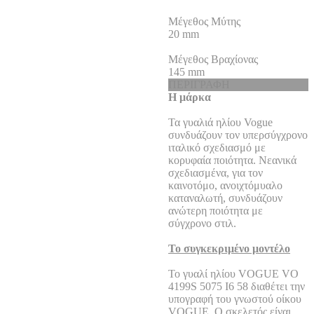
Μέγεθος Μύτης
20
mm
Μέγεθος Βραχίονας
145
mm
ΠΕΡΙΓΡΑΦΗ
Η μάρκα
Τα γυαλιά ηλίου Vogue
συνδυάζουν τον υπερσύγχρονο
ιταλικό σχεδιασμό με
κορυφαία ποιότητα. Νεανικά
σχεδιασμένα, για τον
καινοτόμο, ανοιχτόμυαλο
καταναλωτή, συνδυάζουν
ανώτερη ποιότητα με
σύγχρονο στιλ.
Το συγκεκριμένο μοντέλο
Το γυαλί ηλίου VOGUE VO
4199S 5075 I6 58 διαθέτει την
υπογραφή του γνωστού οίκου
VOGUE. Ο σκελετός είναι