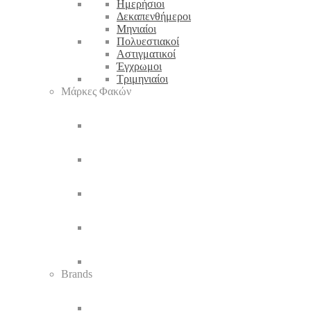
Ημερήσιοι
Δεκαπενθήμεροι
Μηνιαίοι
Πολυεστιακοί
Αστιγματικοί
Έγχρωμοι
Τριμηνιαίοι
Μάρκες Φακών
Brands