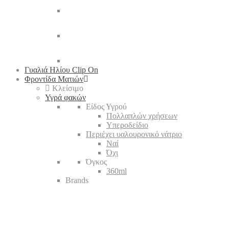
Γυαλιά Ηλίου Clip On
Φροντίδα Ματιών
Κλείσιμο
Υγρά φακών
Είδος Υγρού
Πολλαπλών χρήσεων
Υπεροδείδιο
Περιέχει υαλουρονικό νάτριο
Ναί
Όχι
Όγκος
360ml
Brands