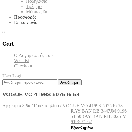
Ποδηλασία
Τρέξιμο
Μάσκες Σκι
Προσφορές
Επικοινωνία
0
Cart
Ο Λογαριασμός μου
Wishlist
Checkout
User Login
Αναζήτηση
Αναζήτηση
για:
VOGUE VO 4199S 5075 I6 58
Αρχική σελίδα
/
Γυαλιά ηλίου
/
VOGUE VO 4199S 5075 I6 58
RAY BAN RB 3447JM 9196
51 50
RAY BAN RB 3025JM
9196 71 62
Εξαντλημένο