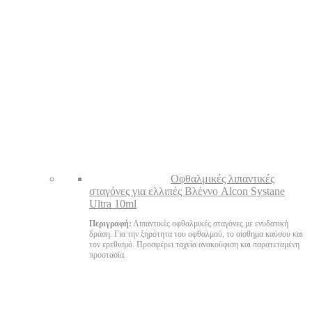
Oφθαλμικές λιπαντικές
σταγόνες για ελλιπές Βλέννο Alcon Systane
Ultra 10ml
Περιγραφή:
Λιπαντικές οφθαλμικές σταγόνες με ενυδατική
δράση. Για την ξηρότητα του οφθαλμού, το αίσθημα καύσου και
τον ερεθισμό. Προσφέρει ταχεία ανακούφιση και παρατεταμένη
προστασία.