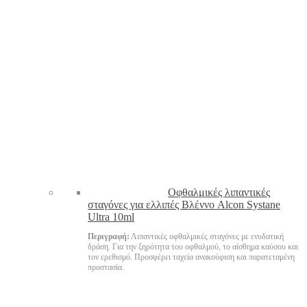
Oφθαλμικές λιπαντικές
σταγόνες για ελλιπές Βλέννο Alcon Systane
Ultra 10ml
Περιγραφή:
Λιπαντικές οφθαλμικές σταγόνες με ενυδατική
δράση. Για την ξηρότητα του οφθαλμού, το αίσθημα καύσου και
τον ερεθισμό. Προσφέρει ταχεία ανακούφιση και παρατεταμένη
προστασία.