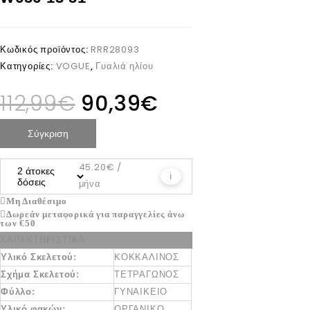
Κωδικός προϊόντος:
RRR28093
Κατηγορίες:
VOGUE
,
Γυαλιά ηλίου
112,99
€
90,39
€
Σύγκριση
45.20€
/
ℹ
μήνα
Μη Διαθέσιμο
Δωρεάν μεταφορικά για παραγγελίες άνω
των €50
ΧΑΡΑΚΤΗΡΙΣΤΙΚΑ
Υλικό Σκελετού:
ΚΟΚΚΑΛΙΝΟΣ
Σχήμα Σκελετού:
ΤΕΤΡΑΓΩΝΟΣ
Φύλλο:
ΓΥΝΑΙΚΕΙΟ
Υλικό φακών:
ΟΡΓΑΝΙΚΟ