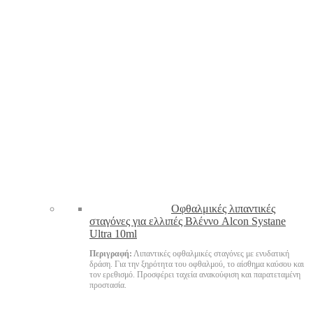
Oφθαλμικές λιπαντικές
σταγόνες για ελλιπές Βλέννο Alcon Systane
Ultra 10ml
Περιγραφή:
Λιπαντικές οφθαλμικές σταγόνες με ενυδατική
δράση. Για την ξηρότητα του οφθαλμού, το αίσθημα καύσου και
τον ερεθισμό. Προσφέρει ταχεία ανακούφιση και παρατεταμένη
προστασία.