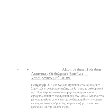
Alcon Systane Hydration
Λιπαντικές Οφθαλμικές Σταγόνες με
Υαλουρονικό Οξύ, 10 ml.
Περιγραφή:
Οι Alcon Systane Hydration είναι οφθαλμικές
λιπαντικές σταγόνες προηγμένης ενυδάτωσης με υαλουρονικό
οξύ. Προσφέρουν ανακούφιση μεγάλης διάρκειας από τη
ξηροφθαλμία και το αίσθημα καύσου των ματιών. Μπορούν να
χρησιμοποιηθούν επίσης για την ενυδάτωση όλων των φακών
επαφής (σιλικόνης υδρογέλης, υδρόφιλων) για μείωση του
ερεθισμού και της θαμπής όψης.