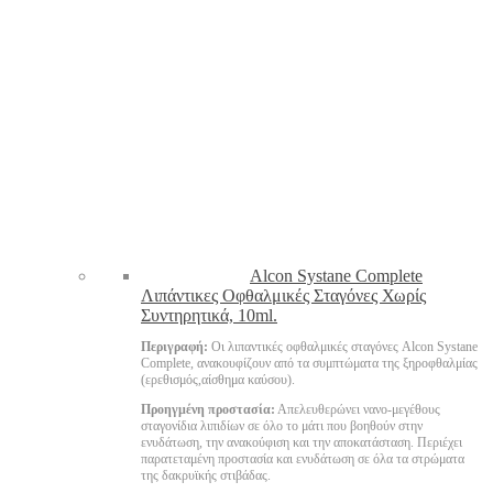
Alcon Systane Complete
Λιπάντικες Οφθαλμικές Σταγόνες Χωρίς
Συντηρητικά, 10ml.
Περιγραφή:
Οι λιπαντικές οφθαλμικές σταγόνες Alcon Systane
Complete, ανακουφίζουν από τα συμπτώματα της ξηροφθαλμίας
(ερεθισμός,αίσθημα καύσου).
Προηγμένη προστασία:
Απελευθερώνει νανο-μεγέθους
σταγονίδια λιπιδίων σε όλο το μάτι που βοηθούν στην
ενυδάτωση, την ανακούφιση και την αποκατάσταση. Περιέχει
παρατεταμένη προστασία και ενυδάτωση σε όλα τα στρώματα
της δακρυϊκής στιβάδας.