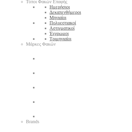
Τύποι Φακών Επαφής
Ημερήσιοι
Δεκαπενθήμεροι
Μηνιαίοι
Πολυεστιακοί
Αστιγματικοί
Έγχρωμοι
Τριμηνιαίοι
Μάρκες Φακών
Brands