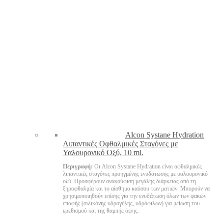
Alcon Systane Hydration
Λιπαντικές Οφθαλμικές Σταγόνες με
Υαλουρονικό Οξύ, 10 ml.
Περιγραφή:
Οι Alcon Systane Hydration είναι οφθαλμικές
λιπαντικές σταγόνες προηγμένης ενυδάτωσης με υαλουρονικό
οξύ. Προσφέρουν ανακούφιση μεγάλης διάρκειας από τη
ξηροφθαλμία και το αίσθημα καύσου των ματιών. Μπορούν να
χρησιμοποιηθούν επίσης για την ενυδάτωση όλων των φακών
επαφής (σιλικόνης υδρογέλης, υδρόφιλων) για μείωση του
ερεθισμού και της θαμπής όψης.