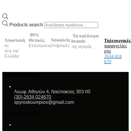
Products search
99%
Τα καλύτερα
Ασφαλείς
Θετικές
Αποστολή
Τηλεφωνικές
brands
πληρωμές
Εντυπώσεις
σε
παραγγελίες
της αγοράς
όλη την
στο
Ελλάδα
2634 024
670
ΕΠΙΚΟΙΝΩΝΙΑ
Λεωφ. Αθηνών 4, Ναύπακτος 303 00
(30)-2634 024670
spyroskoumpios@gmail.com
FOLLOW US