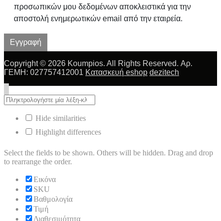
προσωπικών μου δεδομένων αποκλειστικά για την
αποστολή ενημερωτικών email από την εταιρεία.
Εγγραφή
Copyright © 2026 Koumpios. All Rights Reserved. Αρ.
ΓΕΜΗ: 027757412001
Κατασκευή eshop
dezitech
Hide similarities
Highlight differences
Select the fields to be shown. Others will be hidden. Drag and drop
to rearrange the order.
Εικόνα
SKU
Βαθμολογία
Τιμή
Διαθεσιμότητα