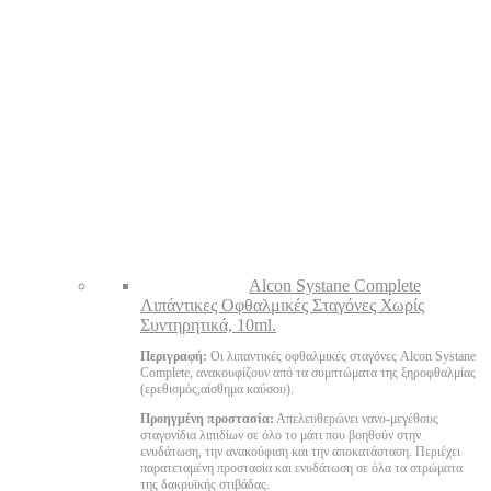
Alcon Systane Complete
Λιπάντικες Οφθαλμικές Σταγόνες Χωρίς
Συντηρητικά, 10ml.
Περιγραφή:
Οι λιπαντικές οφθαλμικές σταγόνες Alcon Systane
Complete, ανακουφίζουν από τα συμπτώματα της ξηροφθαλμίας
(ερεθισμός,αίσθημα καύσου).
Προηγμένη προστασία:
Απελευθερώνει νανο-μεγέθους
σταγονίδια λιπιδίων σε όλο το μάτι που βοηθούν στην
ενυδάτωση, την ανακούφιση και την αποκατάσταση. Περιέχει
παρατεταμένη προστασία και ενυδάτωση σε όλα τα στρώματα
της δακρυϊκής στιβάδας.