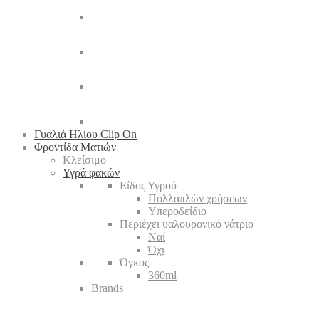
Γυαλιά Ηλίου Clip On
Φροντίδα Ματιών
Κλείσιμο
Υγρά φακών
Είδος Υγρού
Πολλαπλών χρήσεων
Υπεροδείδιο
Περιέχει υαλουρονικό νάτριο
Ναί
Όχι
Όγκος
360ml
Brands