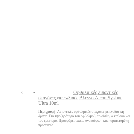
Oφθαλμικές λιπαντικές
σταγόνες για ελλιπές Βλέννο Alcon Systane
Ultra 10ml
Περιγραφή:
Λιπαντικές οφθαλμικές σταγόνες με ενυδατική
δράση. Για την ξηρότητα του οφθαλμού, το αίσθημα καύσου και
τον ερεθισμό. Προσφέρει ταχεία ανακούφιση και παρατεταμένη
προστασία.