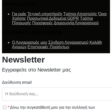
ΠΛΗΡΟΦΟΡΙΕΣ
Για εμάς
Τεχνική υποστήριξη
Τρόποι Αποστολής
Όροι
Χρήσης
Προσωπικά Δεδομένα GDPR
Τρόποι
Πληρωμής
Προσφορές
Δημιουργία Λογαριασμού
ΕΞΥΠΗΡΕΤΗΣΗ ΠΕΛΑΤΩΝ
Ο Λογαριασμός μου
Σύνδεση Λογαριασμού
Καλάθι
Αγορών
Επιστροφές Προϊόντων
Newsletter
Εγγραφείτε στο Newsletter μας
Διεύθυνση email
*
Δίνω την συγκατάθεσή μου για την συλλογή των