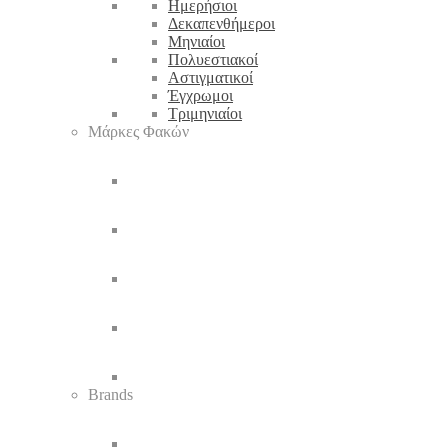
Ημερήσιοι
Δεκαπενθήμεροι
Μηνιαίοι
Πολυεστιακοί
Αστιγματικοί
Έγχρωμοι
Τριμηνιαίοι
Μάρκες Φακών
Brands