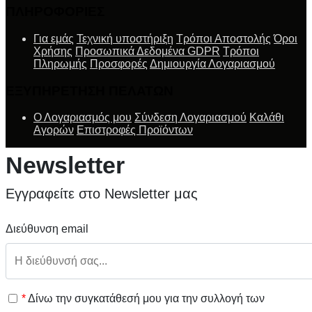
ΠΛΗΡΟΦΟΡΙΕΣ
Για εμάς
Τεχνική υποστήριξη
Τρόποι Αποστολής
Όροι
Χρήσης
Προσωπικά Δεδομένα GDPR
Τρόποι
Πληρωμής
Προσφορές
Δημιουργία Λογαριασμού
ΕΞΥΠΗΡΕΤΗΣΗ ΠΕΛΑΤΩΝ
Ο Λογαριασμός μου
Σύνδεση Λογαριασμού
Καλάθι
Αγορών
Επιστροφές Προϊόντων
Newsletter
Εγγραφείτε στο Newsletter μας
Διεύθυνση email
*
Δίνω την συγκατάθεσή μου για την συλλογή των