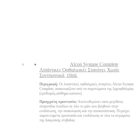
Alcon Systane Complete
Λιπάντικες Οφθαλμικές Σταγόνες Χωρίς
Συντηρητικά, 10ml.
Περιγραφή:
Οι λιπαντικές οφθαλμικές σταγόνες Alcon Systane
Complete, ανακουφίζουν από τα συμπτώματα της ξηροφθαλμίας
(ερεθισμός,αίσθημα καύσου).
Προηγμένη προστασία:
Απελευθερώνει νανο-μεγέθους
σταγονίδια λιπιδίων σε όλο το μάτι που βοηθούν στην
ενυδάτωση, την ανακούφιση και την αποκατάσταση. Περιέχει
παρατεταμένη προστασία και ενυδάτωση σε όλα τα στρώματα
της δακρυϊκής στιβάδας.