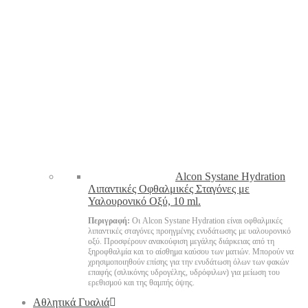
Alcon Systane Hydration
Λιπαντικές Οφθαλμικές Σταγόνες με
Υαλουρονικό Οξύ, 10 ml.
Περιγραφή:
Οι Alcon Systane Hydration είναι οφθαλμικές
λιπαντικές σταγόνες προηγμένης ενυδάτωσης με υαλουρονικό
οξύ. Προσφέρουν ανακούφιση μεγάλης διάρκειας από τη
ξηροφθαλμία και το αίσθημα καύσου των ματιών. Μπορούν να
χρησιμοποιηθούν επίσης για την ενυδάτωση όλων των φακών
επαφής (σιλικόνης υδρογέλης, υδρόφιλων) για μείωση του
ερεθισμού και της θαμπής όψης.
Αθλητικά Γυαλιά