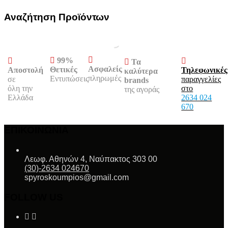
Αναζήτηση Προϊόντων
99%
Τα
Ασφαλείς
Θετικές
Αποστολή
Τηλεφωνικές
καλύτερα
πληρωμές
Εντυπώσεις
σε
παραγγελίες
brands
όλη την
στο
της αγοράς
Ελλάδα
2634 024
670
ΕΠΙΚΟΙΝΩΝΙΑ
Λεωφ. Αθηνών 4, Ναύπακτος 303 00
(30)-2634 024670
spyroskoumpios@gmail.com
FOLLOW US