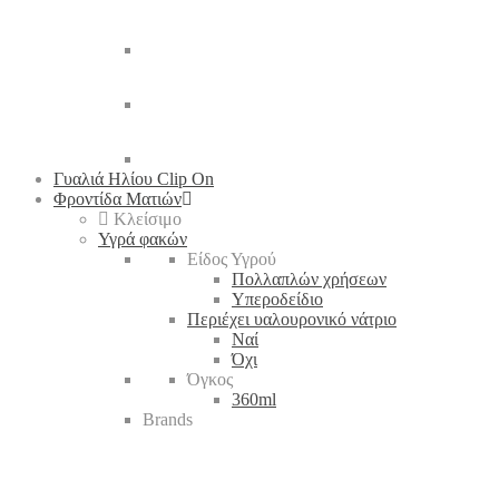
Γυαλιά Ηλίου Clip On
Φροντίδα Ματιών
Κλείσιμο
Υγρά φακών
Είδος Υγρού
Πολλαπλών χρήσεων
Υπεροδείδιο
Περιέχει υαλουρονικό νάτριο
Ναί
Όχι
Όγκος
360ml
Brands