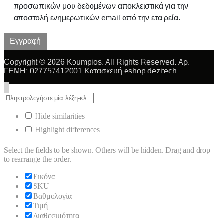
προσωπικών μου δεδομένων αποκλειστικά για την
αποστολή ενημερωτικών email από την εταιρεία.
Εγγραφή
Copyright © 2026 Koumpios. All Rights Reserved. Αρ.
ΓΕΜΗ: 027757412001
Κατασκευή eshop
dezitech
Hide similarities
Highlight differences
Select the fields to be shown. Others will be hidden. Drag and drop
to rearrange the order.
Εικόνα
SKU
Βαθμολογία
Τιμή
Διαθεσιμότητα