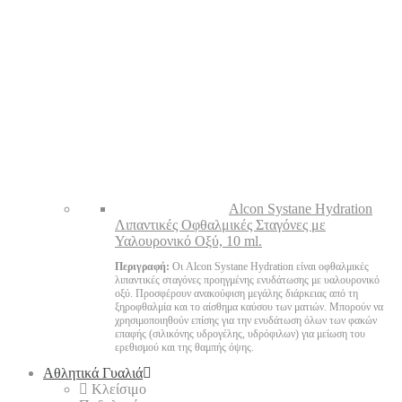
Alcon Systane Hydration
Λιπαντικές Οφθαλμικές Σταγόνες με
Υαλουρονικό Οξύ, 10 ml.
Περιγραφή:
Οι Alcon Systane Hydration είναι οφθαλμικές
λιπαντικές σταγόνες προηγμένης ενυδάτωσης με υαλουρονικό
οξύ. Προσφέρουν ανακούφιση μεγάλης διάρκειας από τη
ξηροφθαλμία και το αίσθημα καύσου των ματιών. Μπορούν να
χρησιμοποιηθούν επίσης για την ενυδάτωση όλων των φακών
επαφής (σιλικόνης υδρογέλης, υδρόφιλων) για μείωση του
ερεθισμού και της θαμπής όψης.
Αθλητικά Γυαλιά
Κλείσιμο