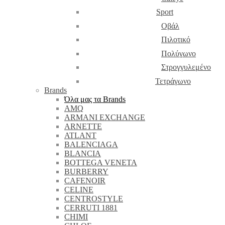
Sport
Οβάλ
Πιλοτικό
Πολύγωνο
Στρογγυλεμένο
Τετράγωνο
Brands
Όλα μας τα Brands
AMQ
ARMANI EXCHANGE
ARNETTE
ATLANT
BALENCIAGA
BLANCIA
BOTTEGA VENETA
BURBERRY
CAFENOIR
CELINE
CENTROSTYLE
CERRUTI 1881
CHIMI