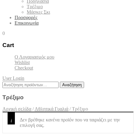
Ποδηλασία
Τρέξιμο
Μάσκες Σκι
Προσφορές
Επικοινωνία
0
Cart
Ο Λογαριασμός μου
Wishlist
Checkout
User Login
Αναζήτηση
Αναζήτηση
για:
Τρέξιμο
Αρχική σελίδα
/
Αθλητικά Γυαλιά
/
Τρέξιμο
Δεν βρέθηκε κανένα προϊόν που να ταιριάζει με την
επιλογή σας.