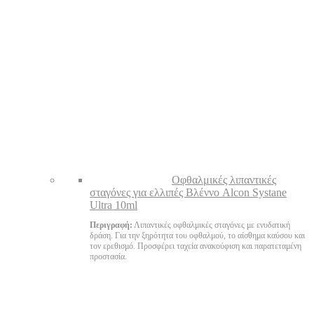
Oφθαλμικές λιπαντικές
σταγόνες για ελλιπές Βλέννο Alcon Systane
Ultra 10ml
Περιγραφή:
Λιπαντικές οφθαλμικές σταγόνες με ενυδατική
δράση. Για την ξηρότητα του οφθαλμού, το αίσθημα καύσου και
τον ερεθισμό. Προσφέρει ταχεία ανακούφιση και παρατεταμένη
προστασία.