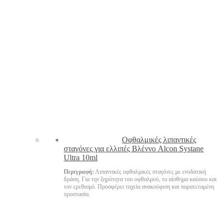
Oφθαλμικές λιπαντικές
σταγόνες για ελλιπές Βλέννο Alcon Systane
Ultra 10ml
Περιγραφή:
Λιπαντικές οφθαλμικές σταγόνες με ενυδατική
δράση. Για την ξηρότητα του οφθαλμού, το αίσθημα καύσου και
τον ερεθισμό. Προσφέρει ταχεία ανακούφιση και παρατεταμένη
προστασία.