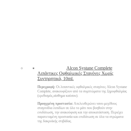
Alcon Systane Complete
Λιπάντικες Οφθαλμικές Σταγόνες Χωρίς
Συντηρητικά, 10ml.
Περιγραφή:
Οι λιπαντικές οφθαλμικές σταγόνες Alcon Systane
Complete, ανακουφίζουν από τα συμπτώματα της ξηροφθαλμίας
(ερεθισμός,αίσθημα καύσου).
Προηγμένη προστασία:
Απελευθερώνει νανο-μεγέθους
σταγονίδια λιπιδίων σε όλο το μάτι που βοηθούν στην
ενυδάτωση, την ανακούφιση και την αποκατάσταση. Περιέχει
παρατεταμένη προστασία και ενυδάτωση σε όλα τα στρώματα
της δακρυϊκής στιβάδας.