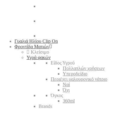
Γυαλιά Ηλίου Clip On
Φροντίδα Ματιών
Κλείσιμο
Υγρά φακών
Είδος Υγρού
Πολλαπλών χρήσεων
Υπεροδείδιο
Περιέχει υαλουρονικό νάτριο
Ναί
Όχι
Όγκος
360ml
Brands